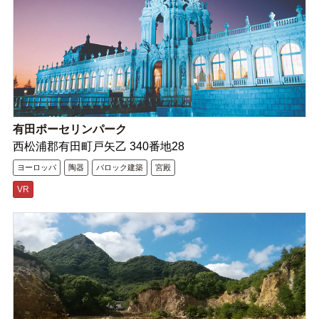
有田ポーセリンパーク
西松浦郡有田町戸矢乙 340番地28
ヨーロッパ
陶器
バロック建築
宮殿
VR