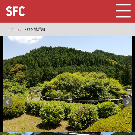
› ホーム
› ロケ地詳細