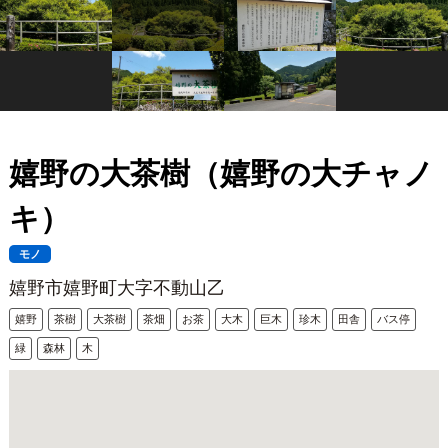
嬉野の大茶樹（嬉野の大チャノ
キ）
モノ
嬉野市嬉野町大字不動山乙
嬉野
茶樹
大茶樹
茶畑
お茶
大木
巨木
珍木
田舎
バス停
緑
森林
木