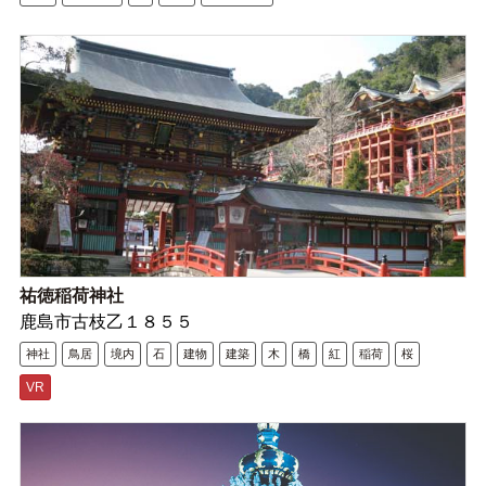
祐徳稲荷神社
鹿島市古枝乙１８５５
神社
鳥居
境内
石
建物
建築
木
橋
紅
稲荷
桜
VR