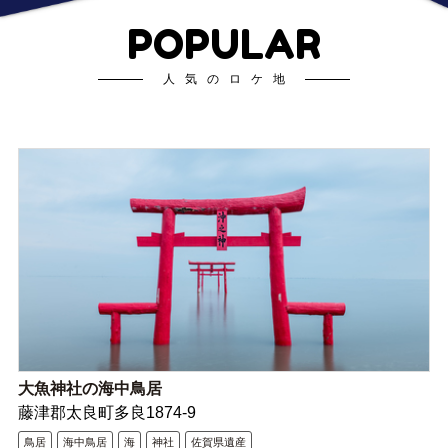
POPULAR
人気のロケ地
大魚神社の海中鳥居
藤津郡太良町多良1874-9
鳥居
海中鳥居
海
神社
佐賀県遺産