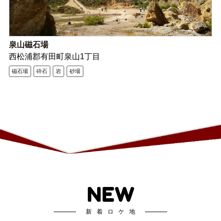
泉山磁石場
西松浦郡有田町泉山1丁目
磁石場
砕石
岩
砂場
NEW
新着ロケ地