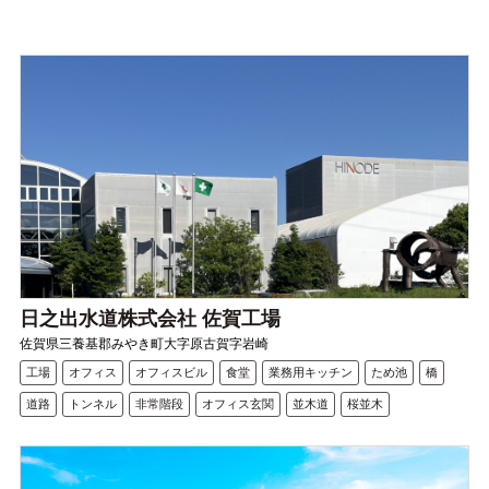
日之出水道株式会社 佐賀工場
佐賀県三養基郡みやき町大字原古賀字岩崎
工場
オフィス
オフィスビル
食堂
業務用キッチン
ため池
橋
道路
トンネル
非常階段
オフィス玄関
並木道
桜並木