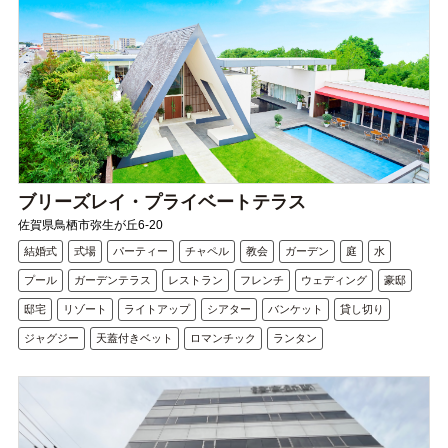
ブリーズレイ・プライベートテラス
佐賀県鳥栖市弥生が丘6-20
結婚式
式場
パーティー
チャペル
教会
ガーデン
庭
水
プール
ガーデンテラス
レストラン
フレンチ
ウェディング
豪邸
邸宅
リゾート
ライトアップ
シアター
バンケット
貸し切り
ジャグジー
天蓋付きベット
ロマンチック
ランタン