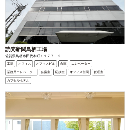
読売新聞鳥栖工場
佐賀県鳥栖市田代本町１１７７－２
工場
オフィス
オフィスビル
倉庫
エレベーター
業務用エレベーター
会議室
応接室
オフィス玄関
仮眠室
カプセルホテル