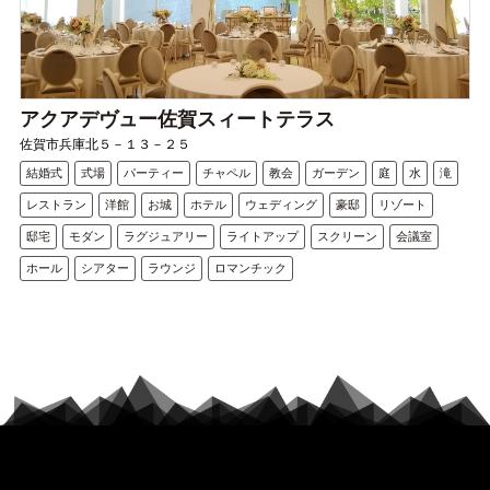
アクアデヴュー佐賀スィートテラス
佐賀市兵庫北５－１３－２５
結婚式
式場
パーティー
チャペル
教会
ガーデン
庭
水
滝
レストラン
洋館
お城
ホテル
ウェディング
豪邸
リゾート
邸宅
モダン
ラグジュアリー
ライトアップ
スクリーン
会議室
ホール
シアター
ラウンジ
ロマンチック