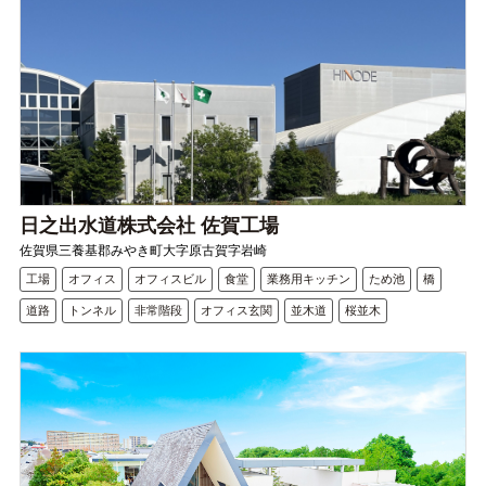
日之出水道株式会社 佐賀工場
佐賀県三養基郡みやき町大字原古賀字岩崎
工場
オフィス
オフィスビル
食堂
業務用キッチン
ため池
橋
道路
トンネル
非常階段
オフィス玄関
並木道
桜並木