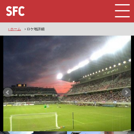
› ホーム
› ロケ地詳細