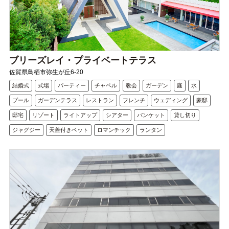
ブリーズレイ・プライベートテラス
佐賀県鳥栖市弥生が丘6-20
結婚式
式場
パーティー
チャペル
教会
ガーデン
庭
水
プール
ガーデンテラス
レストラン
フレンチ
ウェディング
豪邸
邸宅
リゾート
ライトアップ
シアター
バンケット
貸し切り
ジャグジー
天蓋付きベット
ロマンチック
ランタン