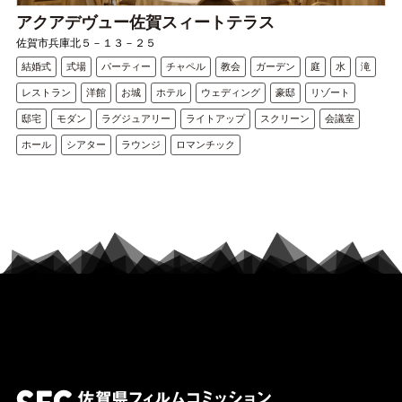
アクアデヴュー佐賀スィートテラス
佐賀市兵庫北５－１３－２５
結婚式
式場
パーティー
チャペル
教会
ガーデン
庭
水
滝
レストラン
洋館
お城
ホテル
ウェディング
豪邸
リゾート
邸宅
モダン
ラグジュアリー
ライトアップ
スクリーン
会議室
ホール
シアター
ラウンジ
ロマンチック