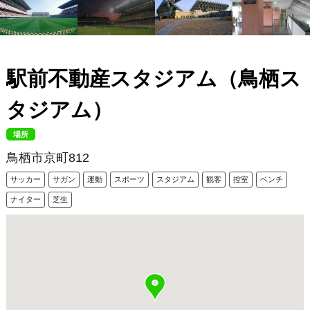
駅前不動産スタジアム（鳥栖ス
タジアム）
場所
鳥栖市京町812
サッカー
サガン
運動
スポーツ
スタジアム
観客
控室
ベンチ
ナイター
芝生