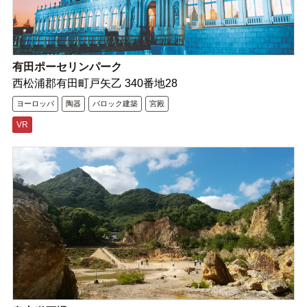
有田ポーセリンパーク
西松浦郡有田町戸矢乙 340番地28
ヨーロッパ
陶器
バロック建築
宮殿
VR