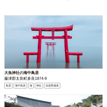
大魚神社の海中鳥居
藤津郡太良町多良1874-9
鳥居
海中鳥居
海
神社
佐賀県遺産