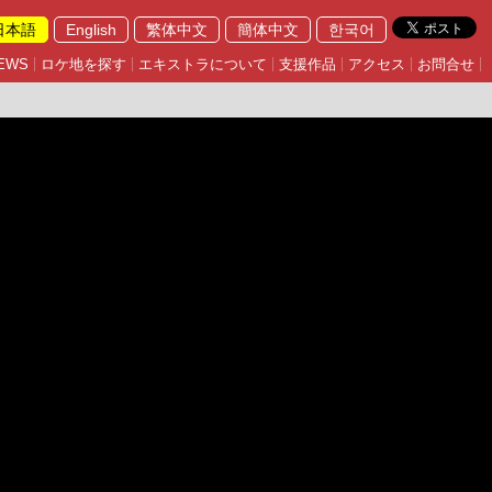
日本語
English
繁体中文
簡体中文
한국어
EWS
ロケ地を探す
エキストラについて
支援作品
アクセス
お問合せ