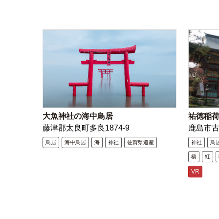
大魚神社の海中鳥居
祐徳稲
藤津郡太良町多良1874-9
鹿島市
鳥居
海中鳥居
海
神社
佐賀県遺産
神社
鳥
橋
紅
VR