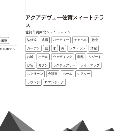
アクアデヴュー佐賀スィートテラ
ス
佐賀市兵庫北５－１３－２５
結婚式
式場
パーティー
チャペル
教会
会議室
ガーデン
庭
水
滝
レストラン
洋館
セルホテル
お城
ホテル
ウェディング
豪邸
リゾート
邸宅
モダン
ラグジュアリー
ライトアップ
スクリーン
会議室
ホール
シアター
ラウンジ
ロマンチック