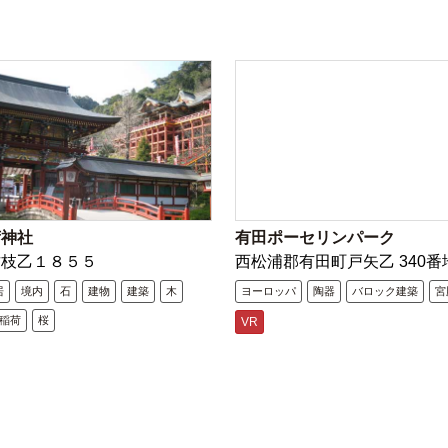
荷神社
有田ポーセリンパーク
古枝乙１８５５
西松浦郡有田町戸矢乙 340番
居
境内
石
建物
建築
木
ヨーロッパ
陶器
バロック建築
宮
稲荷
桜
VR