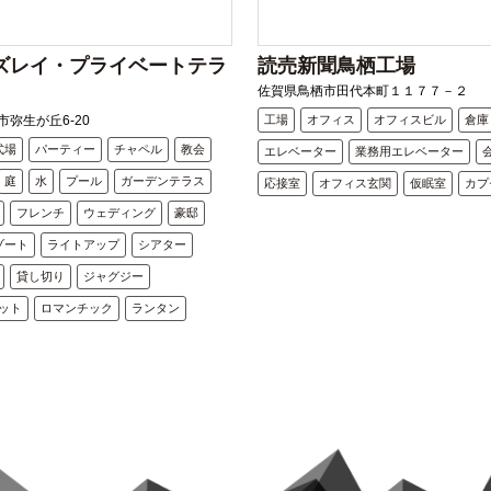
ズレイ・プライベートテラ
読売新聞鳥栖工場
佐賀県鳥栖市田代本町１１７７－２
弥生が丘6-20
工場
オフィス
オフィスビル
倉庫
式場
パーティー
チャペル
教会
エレベーター
業務用エレベーター
庭
水
プール
ガーデンテラス
応接室
オフィス玄関
仮眠室
カプ
フレンチ
ウェディング
豪邸
ゾート
ライトアップ
シアター
貸し切り
ジャグジー
ット
ロマンチック
ランタン