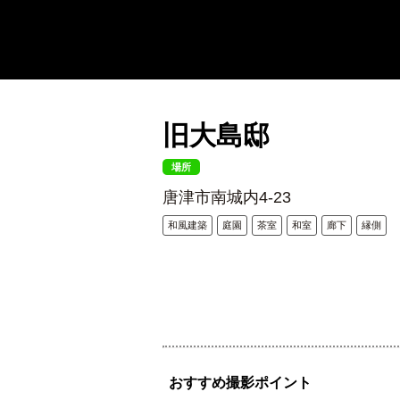
旧大島邸
場所
唐津市南城内4-23
和風建築
庭園
茶室
和室
廊下
縁側
おすすめ撮影ポイント