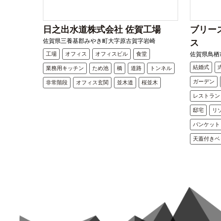
日之出水道株式会社 佐賀工場
ブリー
佐賀県三養基郡みやき町大字原古賀字岩崎
ス
工場
オフィス
オフィスビル
食堂
佐賀県鳥栖市
結婚式
業務用キッチン
ため池
橋
道路
トンネル
ガーデン
非常階段
オフィス玄関
並木道
桜並木
レストラン
邸宅
リ
バンケット
天蓋付きベ