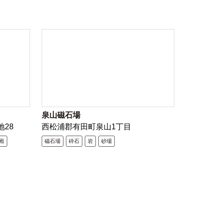
泉山磁石場
地28
西松浦郡有田町泉山1丁目
殿
磁石場
砕石
岩
砂場