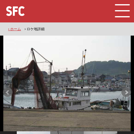
› ホーム
› ロケ地詳細