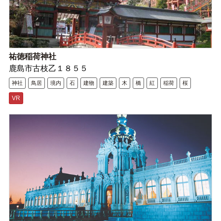
祐徳稲荷神社
鹿島市古枝乙１８５５
神社
鳥居
境内
石
建物
建築
木
橋
紅
稲荷
桜
VR