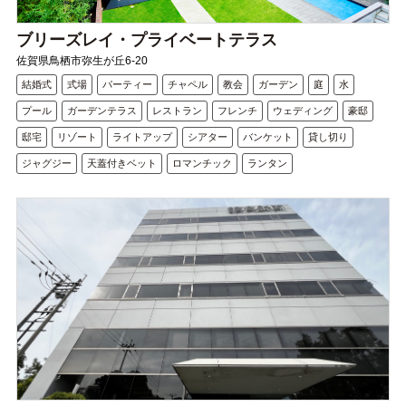
ブリーズレイ・プライベートテラス
佐賀県鳥栖市弥生が丘6-20
結婚式
式場
パーティー
チャペル
教会
ガーデン
庭
水
プール
ガーデンテラス
レストラン
フレンチ
ウェディング
豪邸
邸宅
リゾート
ライトアップ
シアター
バンケット
貸し切り
ジャグジー
天蓋付きベット
ロマンチック
ランタン