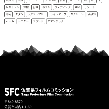
レストラン
洋館
お城
ホテル
ウェディング
豪邸
リゾート
邸宅
モダン
ラグジュアリー
ライトアップ
スクリーン
会議室
ホール
シアター
ラウンジ
ロマンチック
〒840-8570
佐賀市城内1-1-59