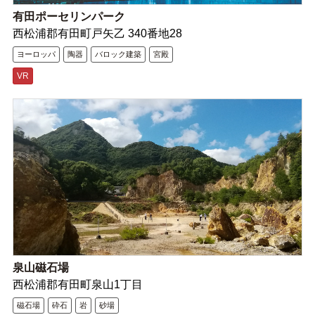
有田ポーセリンパーク
西松浦郡有田町戸矢乙 340番地28
ヨーロッパ
陶器
バロック建築
宮殿
VR
泉山磁石場
西松浦郡有田町泉山1丁目
磁石場
砕石
岩
砂場