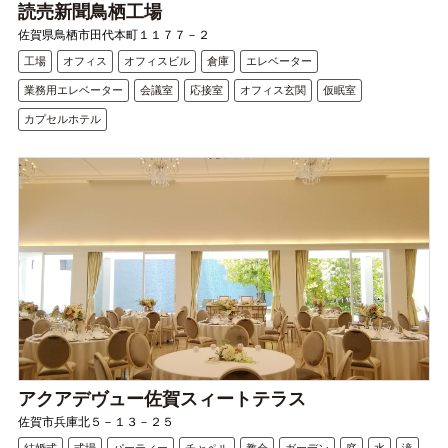
読売新聞鳥栖工場
佐賀県鳥栖市田代本町１１７７－２
工場
オフィス
オフィスビル
倉庫
エレベーター
業務用エレベーター
会議室
応接室
オフィス玄関
仮眠室
カプセルホテル
アクアデヴュー佐賀スィートテラス
佐賀市兵庫北５－１３－２５
結婚式
式場
パーティー
チャペル
教会
ガーデン
庭
水
滝