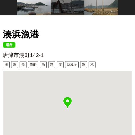
湊浜漁港
場所
唐津市湊町142-1
海
港
船
漁船
漁
湾
岸
防波堤
道
杭