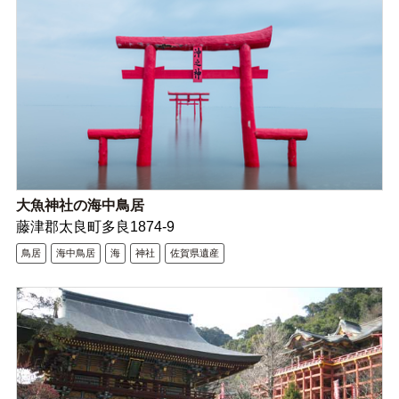
大魚神社の海中鳥居
藤津郡太良町多良1874-9
鳥居
海中鳥居
海
神社
佐賀県遺産