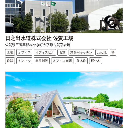
日之出水道株式会社 佐賀工場
佐賀県三養基郡みやき町大字原古賀字岩崎
工場
オフィス
オフィスビル
食堂
業務用キッチン
ため池
橋
道路
トンネル
非常階段
オフィス玄関
並木道
桜並木