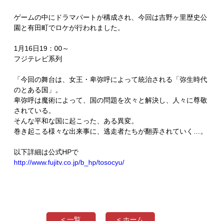
ゲームの中にドラマパートが構成され、今回は吉野ヶ里歴史公
園と有田町でロケが行われました。
1月16日19：00～
フジテレビ系列
「今回の舞台は、女王・卑弥呼によって統治される「弥生時代
のとある国」。
卑弥呼は魔術によって、国の問題を次々と解決し、人々に尊敬
されている。
そんな平和な国に起こった、ある異変。
巻き起こる様々な出来事に、逃走者たちが翻弄されていく…。
以下詳細は公式HPで
http://www.fujitv.co.jp/b_hp/tosocyu/
< 一覧
< ホーム