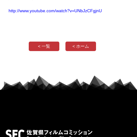
http://www.youtube.com/watch?v=UNbJzCFgjnU
< 一覧
< ホーム