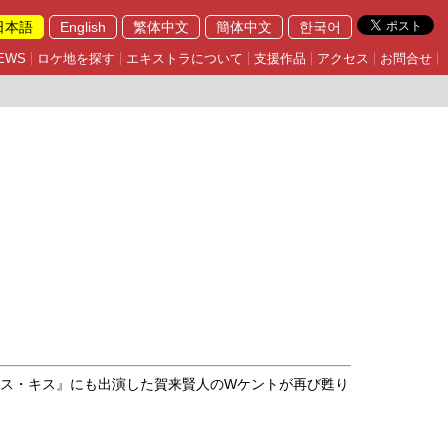
日本語
English
繁体中文
簡体中文
한국어
EWS
ロケ地を探す
エキストラについて
支援作品
アクセス
お問合せ
イス・キス』にも出演した賀来賢人のWケントが再び甦り