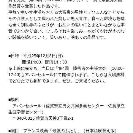
作品賞を受賞した作品です。
事故で車いす生活をおくる大富豪の男性と、ひょんなことから
その介護人として雇われた貧しい黒人青年。育った環境も趣味
も全く別世界のふたりが、お互いの違いにとまどいながらも本
音でぶつかり合い、むしろそれを楽しみ、やがてかけがえのな
い関係を築いていく。笑いあり、涙ありの作品です。
■日時 平成25年12月8日(日)
開場14:00、開演14：30
※上映に先立ち、当日は「第4回 障害者の主張大会」(10:00-
12:40)もアバンセホールにて開催されます。こちらは入場無料
でどなたでも参加できます。ぜひ、ご来場ください。
■場所
アバンセホール（佐賀県立男女共同参画センター・佐賀県立
生涯学習センター）
〒840-0815 佐賀市天神3丁目2-1
■演目 フランス映画「最強のふたり」（日本語吹替え版）