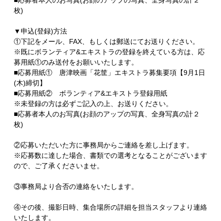
■応募者本人のお写真(お顔のアップの写真、全身写真の計２
枚)
▼申込(登録)方法
①下記をメール、FAX、もしくは郵送にてお送りください。
※既にボランティア&エキストラの登録を終えている方は、応
募用紙①のみ送付をお願いいたします。
■応募用紙① 唐津映画「花筐」エキストラ募集要項【9月1日
(木)締切】
■応募用紙② ボランティア&エキストラ登録用紙
※未登録の方は必ずご記入の上、お送りください。
■応募者本人のお写真(お顔のアップの写真、全身写真の計２
枚)
②応募いただいた方に事務局からご連絡を差し上げます。
※応募数に達した場合、書類での選考となることがございます
ので、ご了承くださいませ。
③事務局より合否の連絡をいたします。
④その後、撮影日時、集合場所の詳細を担当スタッフより連絡
いたします。