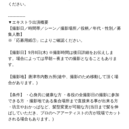
ください。
------------
▼エキストラ出演概要
【撮影日／時間帯／シーン／撮影場所／役柄／年代・性別／募
集人数】
※「応募用紙①」によりご確認ください。
【撮影日】9月8日(木) ※撮影時間は後日詳細をお伝えしま
す。場合によっては早朝～夜までの撮影となることもありま
す。
【撮影地】唐津市内数カ所(途中、撮影のため移動して頂く場
合があります。)
【条件】 ・心身共に健康な方 ・各役の全撮影日の撮影に参加
できる方 ・撮影地である集合場所まで直接来る事が出来る方
・坊主やおかっぱなど、髪型変更が可能な方(当日まで髪を伸
ばしていただき、プロのヘアアーティストの方が現場でカット
される場合もあります。)