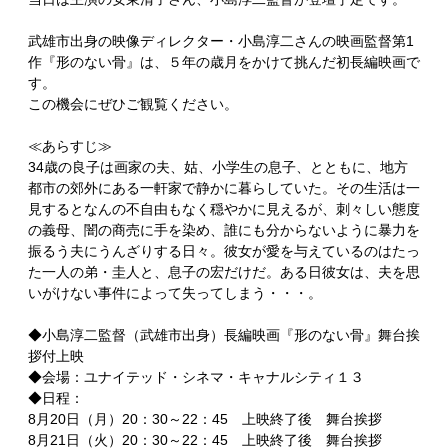
武雄市出身の映像ディレクター・小島淳二さんの映画監督第1
作『形のない骨』は、５年の歳月をかけて挑んだ初長編映画で
す。
この機会にぜひご観覧ください。
≪あらすじ≫
34歳の良子は画家の夫、姑、小学生の息子、とともに、地方
都市の郊外にある一軒家で静かに暮らしていた。その生活は一
見するとなんの不自由もなく穏やかに見えるが、刺々しい態度
の義母、闇の商売に手を染め、誰にも分からないように暴力を
振るう夫にうんざりする日々。彼女が愛を与えているのはたっ
た一人の弟・圭人と、息子の宏だけだ。ある日彼女は、夫を思
いがけない事件によって失ってしまう・・・。
◆小島淳二監督（武雄市出身）長編映画『形のない骨』舞台挨
拶付上映
◆会場：ユナイテッド・シネマ・キャナルシティ１３
◆日程：
8月20日（月）20：30～22：45 上映終了後 舞台挨拶
8月21日（火）20：30～22：45 上映終了後 舞台挨拶