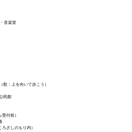
・音楽室
もり（歌：上を向いて歩こう）
瀬公民館
ら受付前）
備
こころざしのもり内）