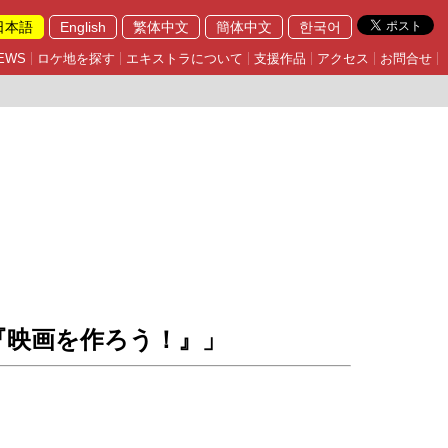
日本語
English
繁体中文
簡体中文
한국어
EWS
ロケ地を探す
エキストラについて
支援作品
アクセス
お問合せ
『映画を作ろう！』」