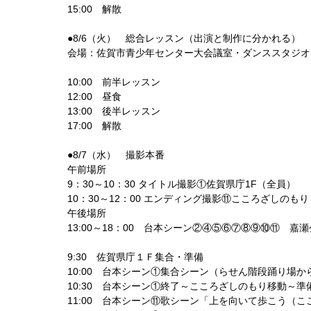
15:00 解散
●8/6（火） 総合レッスン（出演と制作に分かれる）
会場：佐賀市青少年センター大会議室・ダンススタジオ
10:00 前半レッスン
12:00 昼食
13:00 後半レッスン
17:00 解散
●8/7（水） 撮影本番
午前場所
9：30～10：30 タイトル撮影①佐賀県庁1F（全員）
10：30～12：00 エンディング撮影⑪こころざしの
午後場所
13:00～18：00 台本シーン②④⑤⑥⑦⑧⑨⑩⑪ 嘉
9:30 佐賀県庁１Ｆ集合・準備
10:00 台本シーン①集合シーン（らせん階段踊り場か
10:30 台本シーン①終了～こころざしのもり移動～準
11:00 台本シーン⑪歌シーン「上を向いて歩こう（