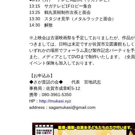
13:15 サガテレビ1Fロビー集合
13:25 鶴丸英樹制作次長と面会
13:30 スタジオ見学（メタルラックと面会）
14:30 解散
※上映会は古湯映画祭を予定しておりましたが、作品が
つきましては、日時は未定ですが佐賀市立図書館もしく
いずれかの場所でフォーラム及び製作記念パーティを予
また、メディアとしてDVDまで制作いたします。（全
イベント保険も加入しております。
【お申込み】
◆さが昔話の会◆ 代表 宮地武志
事務局：佐賀市成章町5-12
携帯：080-3961-5350
HP：
http://mukasi.xyz
address：sagamukasi@gmail.com