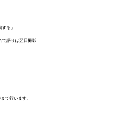
省する」
都合で語りは翌日撮影
時まで行います。