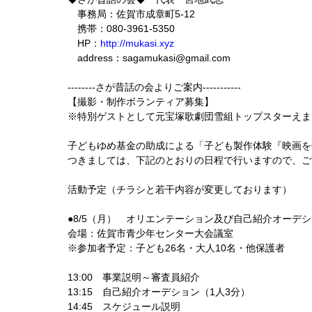
事務局：佐賀市成章町5-12
携帯：080-3961-5350
HP：
http://mukasi.xyz
address：sagamukasi@gmail.com
--------さが昔話の会よりご案内-----------
【撮影・制作ボランティア募集】
※特別ゲストとして元宝塚歌劇団雪組トップスターえま
子どもゆめ基金の助成による「子ども製作体験『映画を
つきましては、下記のとおりの日程で行いますので、ご
活動予定（チラシと若干内容が変更しております）
●8/5（月） オリエンテーション及び自己紹介オーデ
会場：佐賀市青少年センター大会議室
※参加者予定：子ども26名・大人10名・他保護者
13:00 事業説明～審査員紹介
13:15 自己紹介オーデション（1人3分）
14:45 スケジュール説明