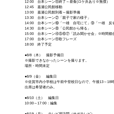
12:00 台本シーン⑪終了～昼食(ロケ弁あり※無償）
12:45 嘉瀬公民館移動
13:00 嘉瀬公民館到着～撮影準備
13:30 台本シーン②「親子で家の様子」
14:00 台本シーン⑩「一雄 自宅にて」⑨「一雄 反
14:30 台本シーン⑧「公民館から帰る」
15:00 台本シーン④⑤⑥⑦「読み聞かせ会」※時間
17:00 台本シーン⑪歌フレーズ
18:00 終了予定
●8/8（木） 撮影予備日
※撮影できなかったシーンを撮ります。
場所・時間未定
●8/9（金） 編集日
※佐賀市内小学校は午前中登校日なので、午後13～18
出席は希望者のみ。
●8/10（土） 編集日
10:00～17:00：編集
●8/19（月） テレビ局訪問（サガテレビ）