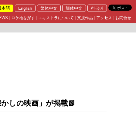
日本語
English
繁体中文
簡体中文
한국어
EWS
ロケ地を探す
エキストラについて
支援作品
アクセス
お問合せ
かしの映画」が掲載📗