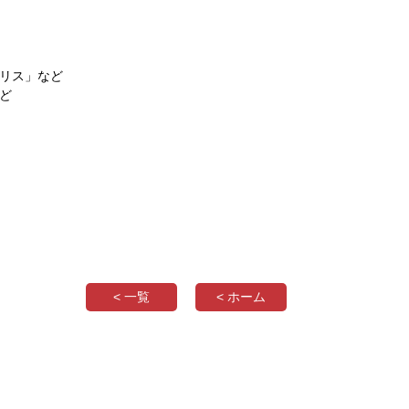
リス」など
ど
< 一覧
< ホーム