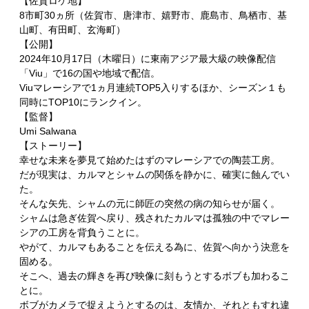
【佐賀ロケ地】
8市町30ヵ所（佐賀市、唐津市、嬉野市、鹿島市、鳥栖市、基
山町、有田町、玄海町）
【公開】
2024年10月17日（木曜日）に東南アジア最大級の映像配信
「Viu」で16の国や地域で配信。
Viuマレーシアで1ヵ月連続TOP5入りするほか、シーズン１も
同時にTOP10にランクイン。
【監督】
Umi Salwana
【ストーリー】
幸せな未来を夢見て始めたはずのマレーシアでの陶芸工房。
だが現実は、カルマとシャムの関係を静かに、確実に蝕んでい
た。
そんな矢先、シャムの元に師匠の突然の病の知らせが届く。
シャムは急ぎ佐賀へ戻り、残されたカルマは孤独の中でマレー
シアの工房を背負うことに。
やがて、カルマもあることを伝える為に、佐賀へ向かう決意を
固める。
そこへ、過去の輝きを再び映像に刻もうとするボブも加わるこ
とに。
ボブがカメラで捉えようとするのは、友情か、それともすれ違