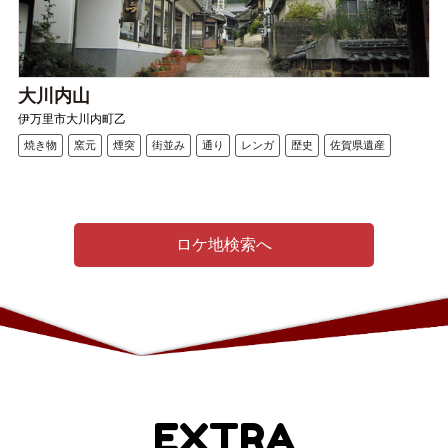
大川内山
伊万里市大川内町乙
焼き物
窯元
煙突
街並み
通り
レンガ
歴史
佐賀県遺産
ロケ地検索へ
EXTRA