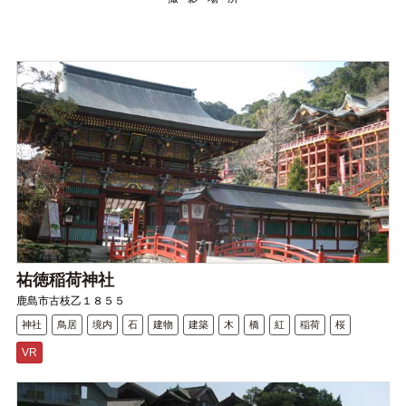
祐徳稲荷神社
鹿島市古枝乙１８５５
神社
鳥居
境内
石
建物
建築
木
橋
紅
稲荷
桜
VR