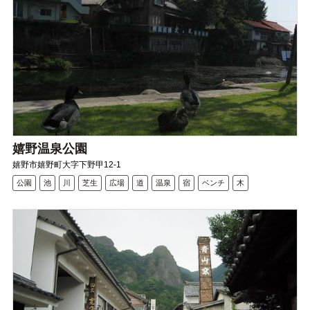
嬉野温泉公園
嬉野市嬉野町大字下野甲12-1
公園
池
川
芝生
広場
道
温泉
宿
ベンチ
木