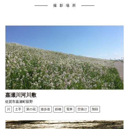
撮影場所
嘉瀬川河川敷
佐賀市嘉瀬町荻野
川
土手
菜の花
遊歩道
鉄橋
電車
空抜け
階段