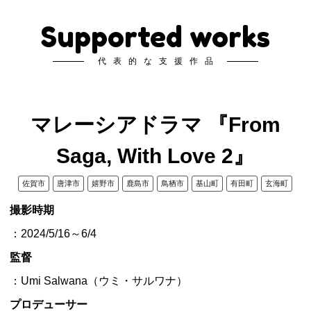
Supported works
代表的な支援作品
マレーシアドラマ 『From
Saga, With Love 2』
佐賀市
唐津市
嬉野市
鹿島市
鳥栖市
基山町
有田町
玄海町
撮影時期
：2024/5/16～6/4
監督
：Umi Salwana（ウミ・サルワナ）
プロデューサー