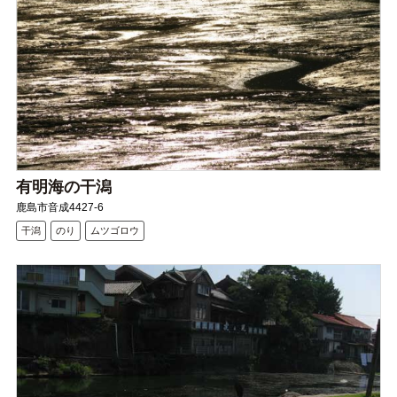
有明海の干潟
鹿島市音成4427-6
干潟
のり
ムツゴロウ