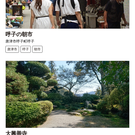
呼子の朝市
唐津市呼子町呼子
唐津市
呼子
朝市
大興善寺