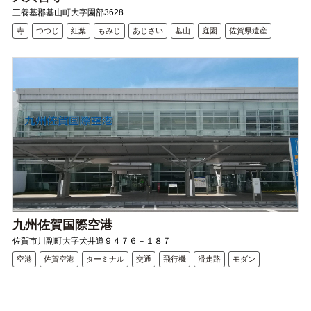
三養基郡基山町大字園部3628
寺
つつじ
紅葉
もみじ
あじさい
基山
庭園
佐賀県遺産
九州佐賀国際空港
佐賀市川副町大字犬井道９４７６－１８７
空港
佐賀空港
ターミナル
交通
飛行機
滑走路
モダン