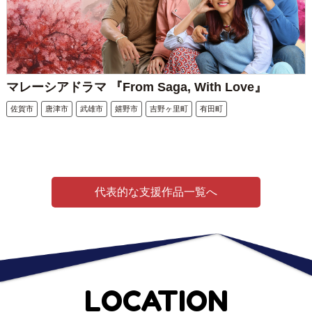
マレーシアドラマ 『From Saga, With Love』
佐賀市
唐津市
武雄市
嬉野市
吉野ヶ里町
有田町
代表的な支援作品一覧へ
LOCATION