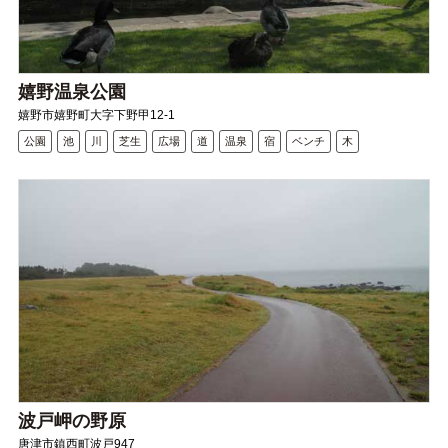
嬉野温泉公園
嬉野市嬉野町大字下野甲12-1
公園
池
川
芝生
広場
道
温泉
宿
ベンチ
木
波戸岬の野原
唐津市鎮西町波戸947