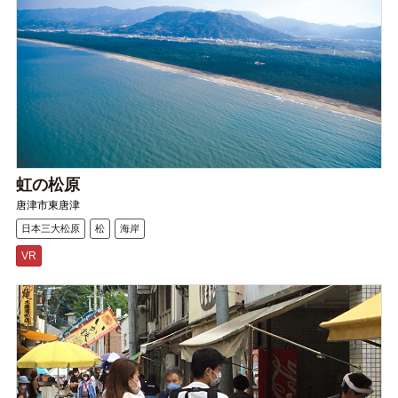
虹の松原
唐津市東唐津
日本三大松原
松
海岸
VR