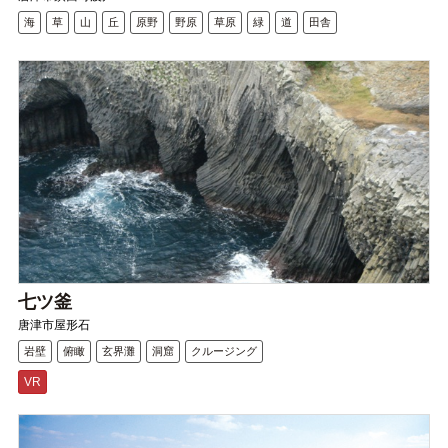
海
草
山
丘
原野
野原
草原
緑
道
田舎
七ツ釜
唐津市屋形石
岩壁
俯瞰
玄界灘
洞窟
クルージング
VR