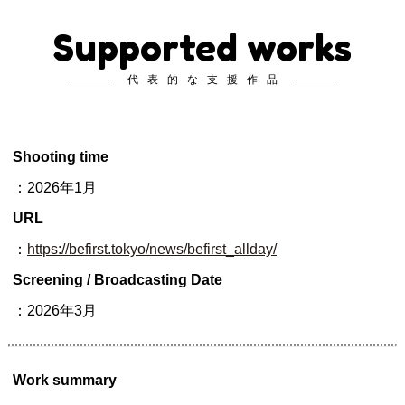
Supported works
代表的な支援作品
Shooting time
：2026年1月
URL
：
https://befirst.tokyo/news/befirst_allday/
Screening / Broadcasting Date
：2026年3月
Work summary