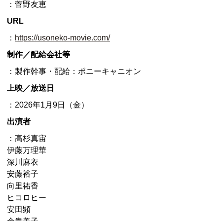
：菅野友恵
URL
：
https://usoneko-movie.com/
制作／配給会社等
：製作幹事・配給：ポニーキャニオン
上映／放送日
：2026年1月9日（金）
出演者
：高杉真宙
伊藤万理華
深川麻衣
安藤裕子
向里祐香
ヒコロヒー
安田顕