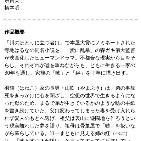
余貴美子
柄本明
作品概要
「川のほとりに立つ者は」で本屋大賞にノミネートされた
寺地はるなの同名小説を、「愛に乱暴」の森ガキ侑大監督
が映画化したヒューマンドラマ。不都合な現実から目をそ
らし、それぞれが嘘を重ねながらも、ともに生きる一家の
30年を通し、家族の「嘘」と「絆」を丁寧に描き出す。
羽猫（はねこ）家の長男・山吹（やまぶき）は、弟の事故
死をきっかけに心を閉ざし、空想の世界で生きるようにな
った母のため、まるで弟が生きているかのような嘘の手紙
を書き続けていた。父は変わってしまった妻を受け入れら
れず愛人のもとへ逃げ、祖父は裏山に遊園地を作ろうとい
う現実離れした夢を語り、祖母は骨董屋で「嘘」を扱いな
がら暮らしている。唯一まともに見える姉の紅（べに）
は、「嘘と嘘つきが嫌い」と言ってすべてに反抗してい