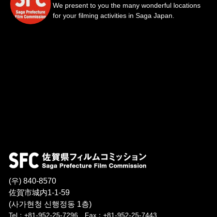
We present to you the many wonderful locations
for your filming activities in Saga Japan.
(우) 840-8570
佐賀市城内1-1-59
(사가현청 신행정동 1층)
Tel：+81-952-25-7296 Fax：+81-952-25-7443