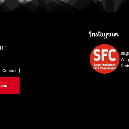
1F）
sag
We p
film
Contact