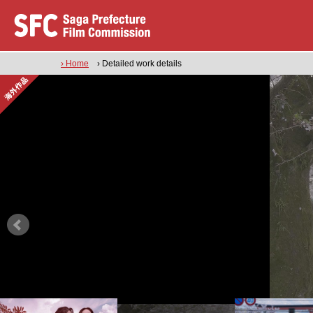
› Home
› Detailed work details