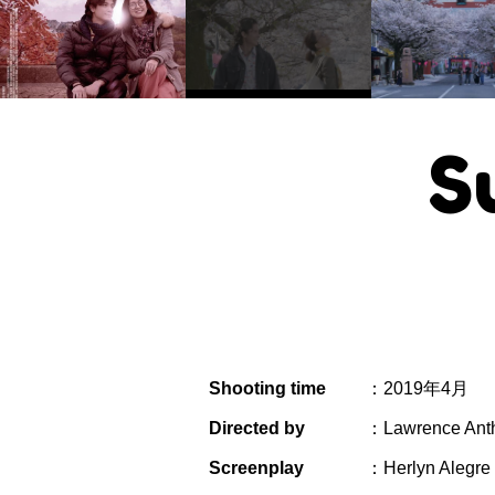
S
Shooting time
：2019年4月
Directed by
：Lawrence Ant
Screenplay
：Herlyn Alegre