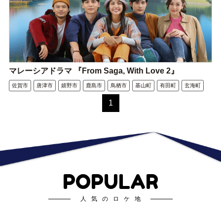
マレーシアドラマ 『From Saga, With Love 2』
佐賀市
唐津市
嬉野市
鹿島市
鳥栖市
基山町
有田町
玄海町
1
POPULAR
人気のロケ地