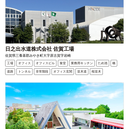
日之出水道株式会社 佐賀工場
佐賀県三養基郡みやき町大字原古賀字岩崎
工場
オフィス
オフィスビル
食堂
業務用キッチン
ため池
橋
道路
トンネル
非常階段
オフィス玄関
並木道
桜並木