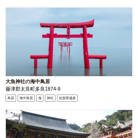
大魚神社の海中鳥居
藤津郡太良町多良1874-9
鳥居
海中鳥居
海
神社
佐賀県遺産