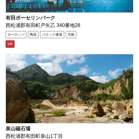
有田ポーセリンパーク
西松浦郡有田町戸矢乙 340番地28
ヨーロッパ
陶器
バロック建築
宮殿
VR
泉山磁石場
西松浦郡有田町泉山1丁目