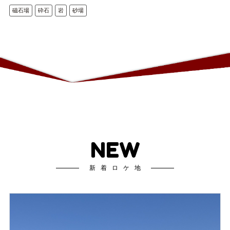
磁石場
砕石
岩
砂場
NEW
新着ロケ地