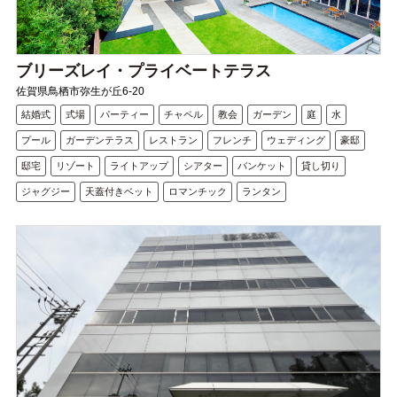
ブリーズレイ・プライベートテラス
佐賀県鳥栖市弥生が丘6-20
結婚式
式場
パーティー
チャペル
教会
ガーデン
庭
水
プール
ガーデンテラス
レストラン
フレンチ
ウェディング
豪邸
邸宅
リゾート
ライトアップ
シアター
バンケット
貸し切り
ジャグジー
天蓋付きベット
ロマンチック
ランタン