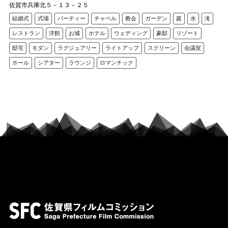
佐賀市兵庫北５－１３－２５
結婚式
式場
パーティー
チャペル
教会
ガーデン
庭
水
滝
レストラン
洋館
お城
ホテル
ウェディング
豪邸
リゾート
邸宅
モダン
ラグジュアリー
ライトアップ
スクリーン
会議室
ホール
シアター
ラウンジ
ロマンチック