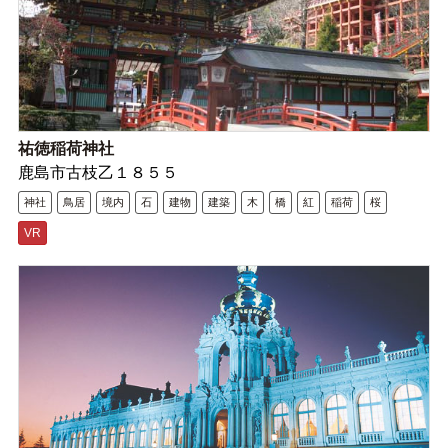
祐徳稲荷神社
鹿島市古枝乙１８５５
神社
鳥居
境内
石
建物
建築
木
橋
紅
稲荷
桜
VR