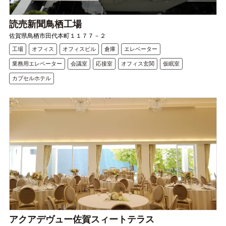
読売新聞鳥栖工場
佐賀県鳥栖市田代本町１１７７－２
工場
オフィス
オフィスビル
倉庫
エレベーター
業務用エレベーター
会議室
応接室
オフィス玄関
仮眠室
カプセルホテル
アクアデヴュー佐賀スィートテラス