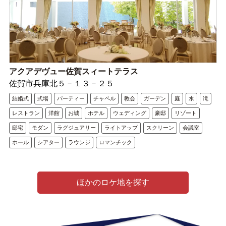
アクアデヴュー佐賀スィートテラス
佐賀市兵庫北５－１３－２５
結婚式
式場
パーティー
チャペル
教会
ガーデン
庭
水
滝
レストラン
洋館
お城
ホテル
ウェディング
豪邸
リゾート
邸宅
モダン
ラグジュアリー
ライトアップ
スクリーン
会議室
ホール
シアター
ラウンジ
ロマンチック
ほかのロケ地を探す