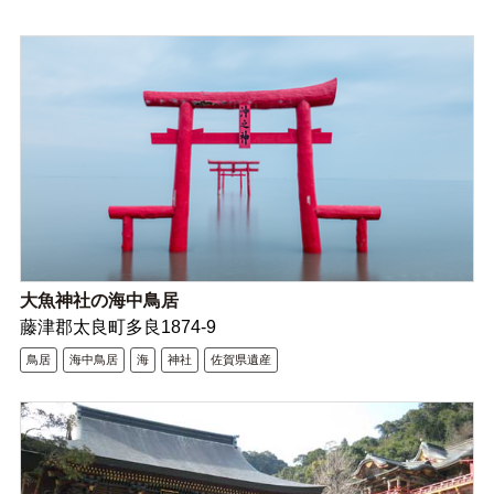
大魚神社の海中鳥居
藤津郡太良町多良1874-9
鳥居
海中鳥居
海
神社
佐賀県遺産