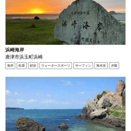
浜崎海岸
唐津市浜玉町浜崎
海岸
松原
砂浜
ウォータースポーツ
サーフィン
海水浴
夕陽