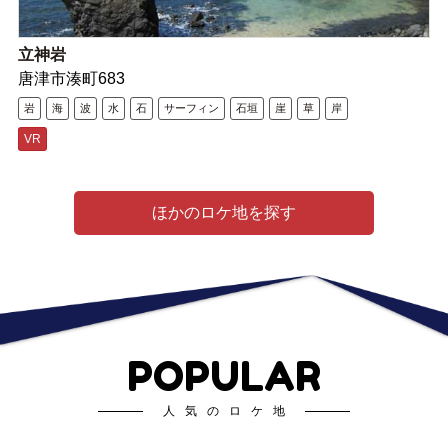
立神岩
唐津市湊町683
岩
海
波
水
石
サーフィン
石垣
崖
草
岸
VR
ほかのロケ地を探す
POPULAR
人気のロケ地