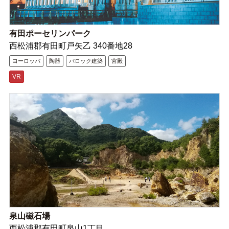
有田ポーセリンパーク
西松浦郡有田町戸矢乙 340番地28
ヨーロッパ
陶器
バロック建築
宮殿
VR
泉山磁石場
西松浦郡有田町泉山1丁目