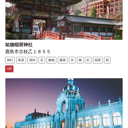
祐徳稲荷神社
鹿島市古枝乙１８５５
神社
鳥居
境内
石
建物
建築
木
橋
紅
稲荷
桜
VR