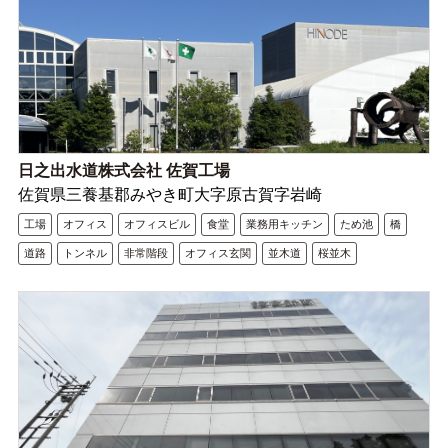
日之出水道株式会社 佐賀工場
佐賀県三養基郡みやき町大字原古賀字岩崎
工場
オフィス
オフィスビル
食堂
業務用キッチン
ため池
橋
道路
トンネル
非常階段
オフィス玄関
並木道
桜並木