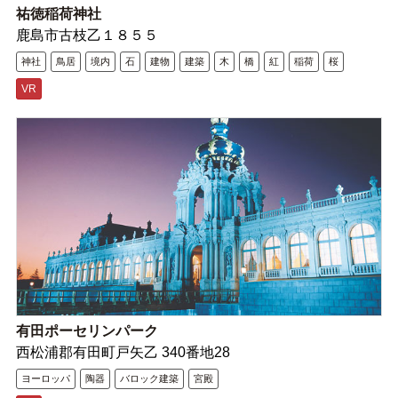
祐徳稲荷神社
鹿島市古枝乙１８５５
神社
鳥居
境内
石
建物
建築
木
橋
紅
稲荷
桜
VR
有田ポーセリンパーク
西松浦郡有田町戸矢乙 340番地28
ヨーロッパ
陶器
バロック建築
宮殿