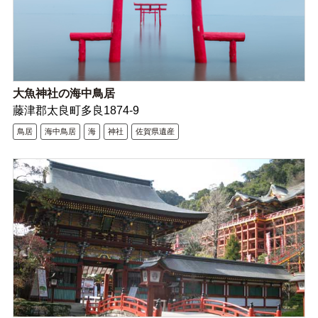
大魚神社の海中鳥居
藤津郡太良町多良1874-9
鳥居
海中鳥居
海
神社
佐賀県遺産