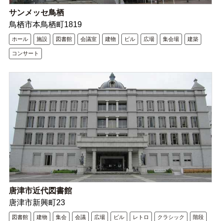
サンメッセ鳥栖
鳥栖市本鳥栖町1819
ホール
施設
図書館
会議室
建物
ビル
広場
集会場
建築
コンサート
唐津市近代図書館
唐津市新興町23
図書館
建物
集会
会議
広場
ビル
レトロ
クラシック
階段