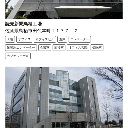
読売新聞鳥栖工場
佐賀県鳥栖市田代本町１１７７－２
工場
オフィス
オフィスビル
倉庫
エレベーター
業務用エレベーター
会議室
応接室
オフィス玄関
仮眠室
カプセルホテル