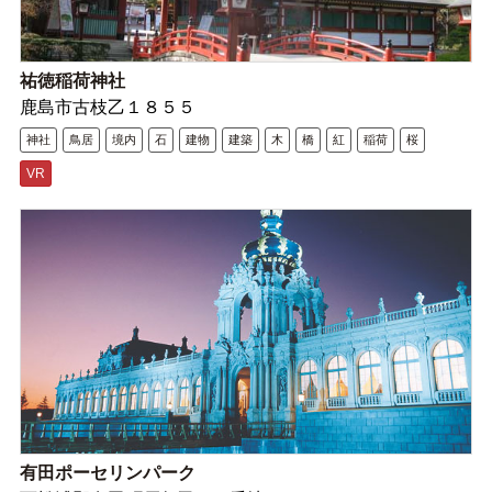
祐徳稲荷神社
鹿島市古枝乙１８５５
神社
鳥居
境内
石
建物
建築
木
橋
紅
稲荷
桜
VR
有田ポーセリンパーク