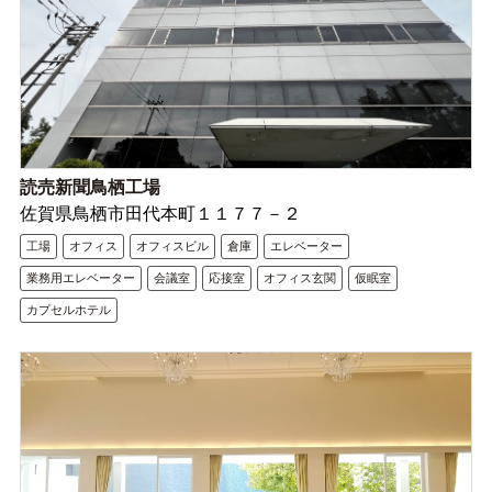
読売新聞鳥栖工場
佐賀県鳥栖市田代本町１１７７－２
工場
オフィス
オフィスビル
倉庫
エレベーター
業務用エレベーター
会議室
応接室
オフィス玄関
仮眠室
カプセルホテル