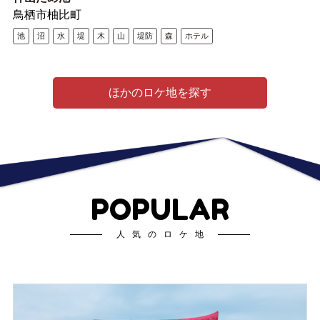
鳥栖市柚比町
池
沼
水
堤
木
山
堤防
森
ホテル
ほかのロケ地を探す
POPULAR
人気のロケ地