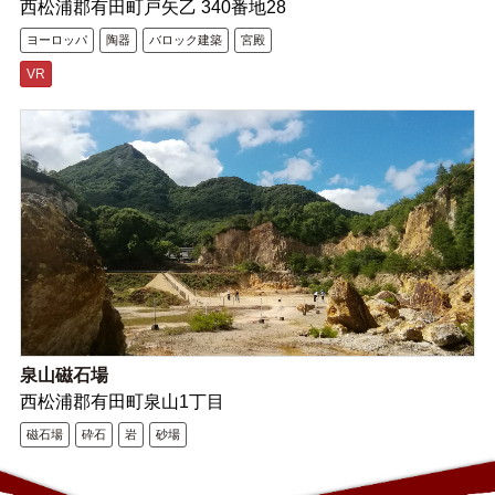
西松浦郡有田町戸矢乙 340番地28
ヨーロッパ
陶器
バロック建築
宮殿
VR
泉山磁石場
西松浦郡有田町泉山1丁目
磁石場
砕石
岩
砂場