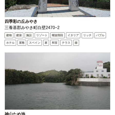
四季彩の丘みやき
三養基郡みやき町白壁2470−2
建物
建築
施設
リゾート
螺旋階段
イタリア
リッチ
バブル
ホテル
屋敷
スペイン
家
和室
テラス
鐘
神山ため池