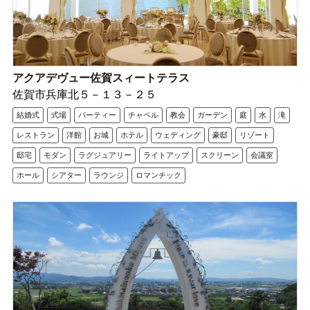
アクアデヴュー佐賀スィートテラス
佐賀市兵庫北５－１３－２５
結婚式
式場
パーティー
チャペル
教会
ガーデン
庭
水
滝
レストラン
洋館
お城
ホテル
ウェディング
豪邸
リゾート
邸宅
モダン
ラグジュアリー
ライトアップ
スクリーン
会議室
ホール
シアター
ラウンジ
ロマンチック