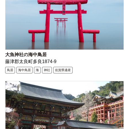
大魚神社の海中鳥居
藤津郡太良町多良1874-9
鳥居
海中鳥居
海
神社
佐賀県遺産