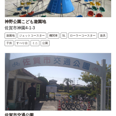
神野公園こども遊園地
佐賀市神園4-1-3
遊園地
ジェットコースター
機関車
SL
ローラーコースター
遊具
子供
すべり台
ミニ
公園
佐賀市交通公園