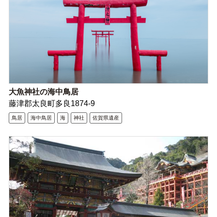
大魚神社の海中鳥居
藤津郡太良町多良1874-9
鳥居
海中鳥居
海
神社
佐賀県遺産