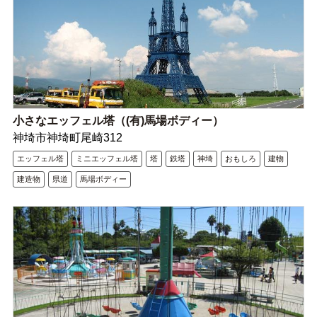
小さなエッフェル塔（(有)馬場ボディー）
神埼市神埼町尾崎312
エッフェル塔
ミニエッフェル塔
塔
鉄塔
神埼
おもしろ
建物
建造物
県道
馬場ボディー