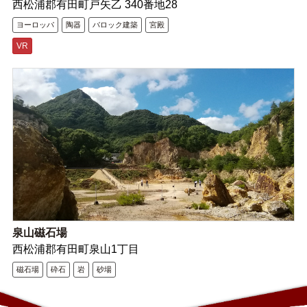
西松浦郡有田町戸矢乙 340番地28
ヨーロッパ
陶器
バロック建築
宮殿
VR
泉山磁石場
西松浦郡有田町泉山1丁目
磁石場
砕石
岩
砂場