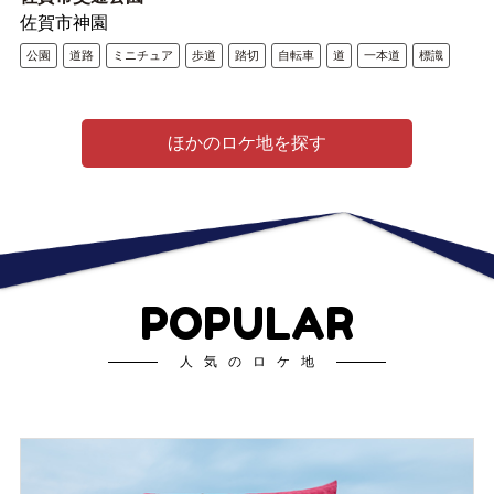
佐賀市神園
公園
道路
ミニチュア
歩道
踏切
自転車
道
一本道
標識
ほかのロケ地を探す
POPULAR
人気のロケ地