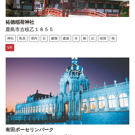
祐徳稲荷神社
鹿島市古枝乙１８５５
神社
鳥居
境内
石
建物
建築
木
橋
紅
稲荷
桜
VR
有田ポーセリンパーク