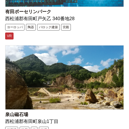
有田ポーセリンパーク
西松浦郡有田町戸矢乙 340番地28
ヨーロッパ
陶器
バロック建築
宮殿
VR
泉山磁石場
西松浦郡有田町泉山1丁目