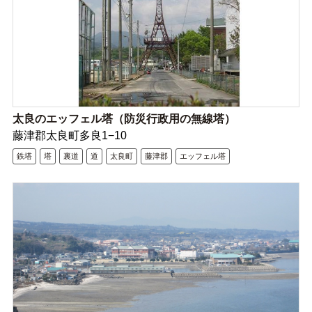
太良のエッフェル塔（防災行政用の無線塔）
藤津郡太良町多良1−10
鉄塔
塔
裏道
道
太良町
藤津郡
エッフェル塔