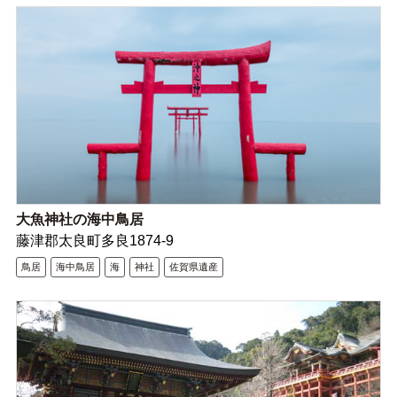
大魚神社の海中鳥居
藤津郡太良町多良1874-9
鳥居
海中鳥居
海
神社
佐賀県遺産