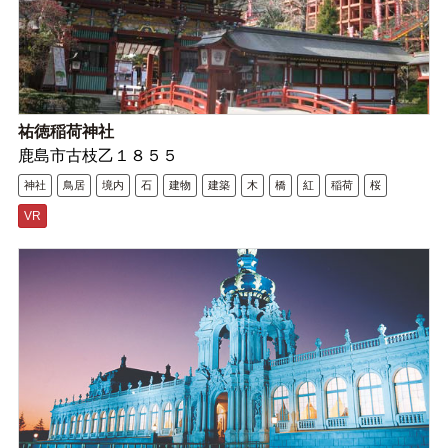
祐徳稲荷神社
鹿島市古枝乙１８５５
神社
鳥居
境内
石
建物
建築
木
橋
紅
稲荷
桜
VR