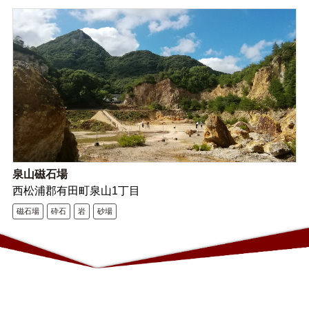
泉山磁石場
西松浦郡有田町泉山1丁目
磁石場
砕石
岩
砂場