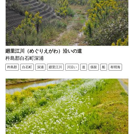
廻里江川（めぐりえがわ）沿いの道
杵島郡白石町深浦
杵島郡
白石町
深浦
廻里江川
川沿い
道
係留
船
有明海