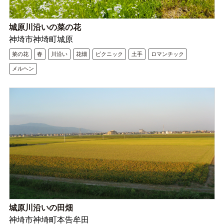
城原川沿いの菜の花
神埼市神埼町城原
菜の花
春
川沿い
花畑
ピクニック
土手
ロマンチック
メルヘン
城原川沿いの田畑
神埼市神埼町本告牟田