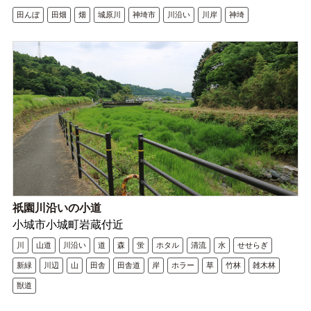
田んぼ
田畑
畑
城原川
神埼市
川沿い
川岸
神埼
祇園川沿いの小道
小城市小城町岩蔵付近
川
山道
川沿い
道
森
蛍
ホタル
清流
水
せせらぎ
新緑
川辺
山
田舎
田舎道
岸
ホラー
草
竹林
雑木林
獣道