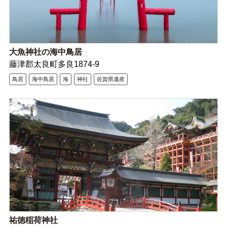
大魚神社の海中鳥居
藤津郡太良町多良1874-9
鳥居
海中鳥居
海
神社
佐賀県遺産
祐徳稲荷神社