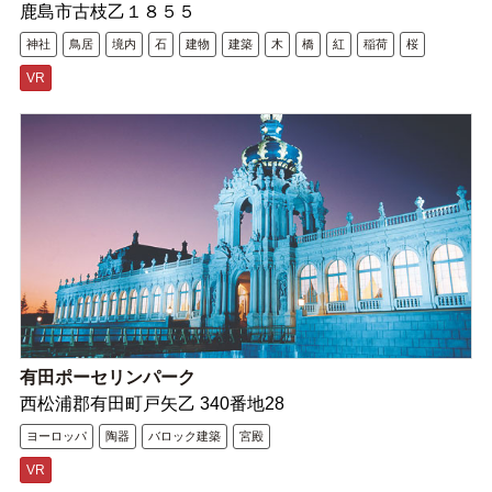
鹿島市古枝乙１８５５
神社
鳥居
境内
石
建物
建築
木
橋
紅
稲荷
桜
VR
有田ポーセリンパーク
西松浦郡有田町戸矢乙 340番地28
ヨーロッパ
陶器
バロック建築
宮殿
VR