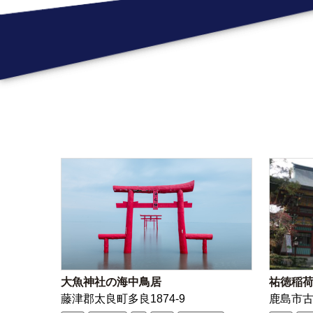
大魚神社の海中鳥居
祐徳稲
藤津郡太良町多良1874-9
鹿島市