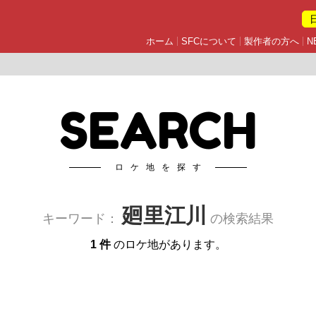
ホーム
SFCについて
製作者の方へ
N
SEARCH
ロケ地を探す
廻里江川
キーワード：
の検索結果
1 件
のロケ地があります。