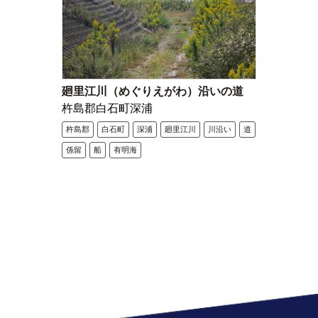
廻里江川（めぐりえがわ）沿いの道
杵島郡白石町深浦
杵島郡
白石町
深浦
廻里江川
川沿い
道
係留
船
有明海