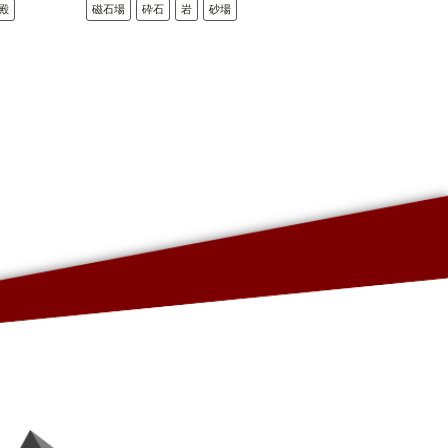
殿
磁石場
砕石
岩
砂場