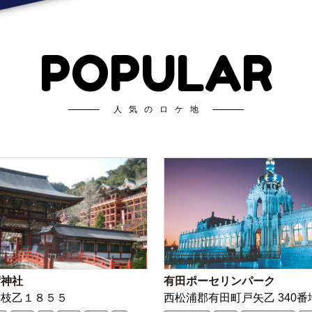
POPULAR
人気のロケ地
荷神社
有田ポーセリンパーク
古枝乙１８５５
西松浦郡有田町戸矢乙 340番