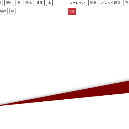
居
境内
石
建物
建築
木
ヨーロッパ
陶器
バロック建築
宮
稲荷
桜
VR