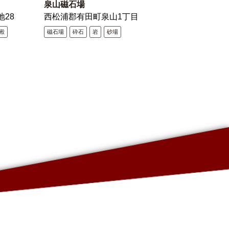
泉山磁石場
地28
西松浦郡有田町泉山1丁目
殿
磁石場
砕石
岩
砂場