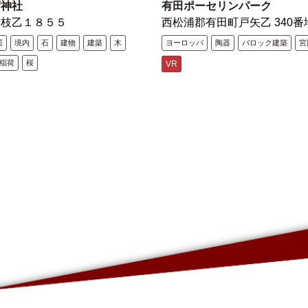
荷神社
有田ポーセリンパーク
古枝乙１８５５
西松浦郡有田町戸矢乙 340番
居
境内
石
建物
建築
木
ヨーロッパ
陶器
バロック建築
宮
稲荷
桜
VR