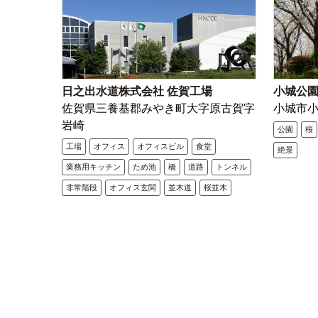
日之出水道株式会社 佐賀工場
小城公
佐賀県三養基郡みやき町大字原古賀字
小城市小
岩崎
公園
桜
工場
オフィス
オフィスビル
食堂
絶景
業務用キッチン
ため池
橋
道路
トンネル
非常階段
オフィス玄関
並木道
桜並木