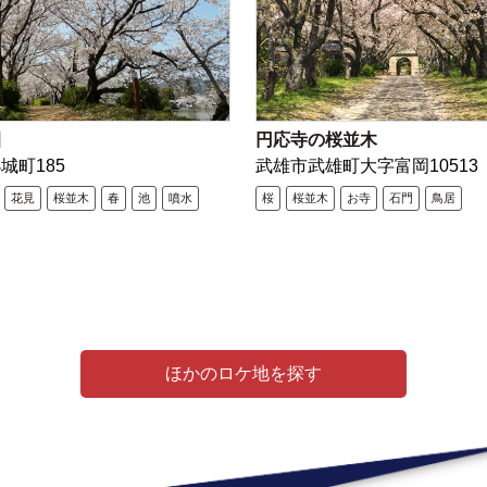
園
円応寺の桜並木
城町185
武雄市武雄町大字富岡10513
花見
桜並木
春
池
噴水
桜
桜並木
お寺
石門
鳥居
ほかのロケ地を探す