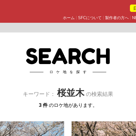
ホーム
SFCについて
製作者の方へ
N
SEARCH
ロケ地を探す
桜並木
キーワード：
の検索結果
3 件
のロケ地があります。