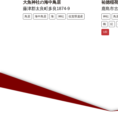
大魚神社の海中鳥居
祐徳稲
藤津郡太良町多良1874-9
鹿島市
鳥居
海中鳥居
海
神社
佐賀県遺産
神社
鳥
橋
紅
VR