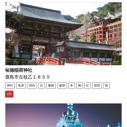
祐徳稲荷神社
鹿島市古枝乙１８５５
神社
鳥居
境内
石
建物
建築
木
橋
紅
稲荷
桜
VR