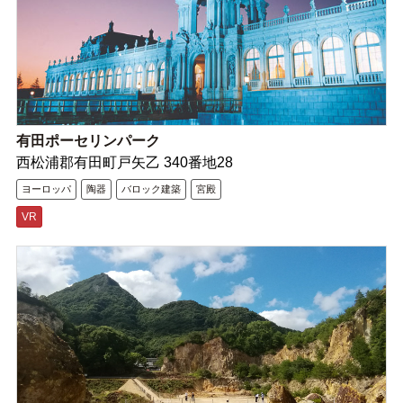
有田ポーセリンパーク
西松浦郡有田町戸矢乙 340番地28
ヨーロッパ
陶器
バロック建築
宮殿
VR