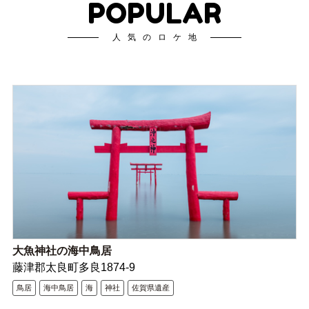
POPULAR
人気のロケ地
大魚神社の海中鳥居
藤津郡太良町多良1874-9
鳥居
海中鳥居
海
神社
佐賀県遺産