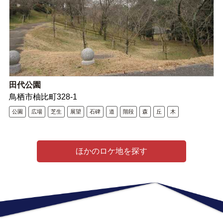
田代公園
鳥栖市柚比町328-1
公園
広場
芝生
展望
石碑
道
階段
森
丘
木
ほかのロケ地を探す