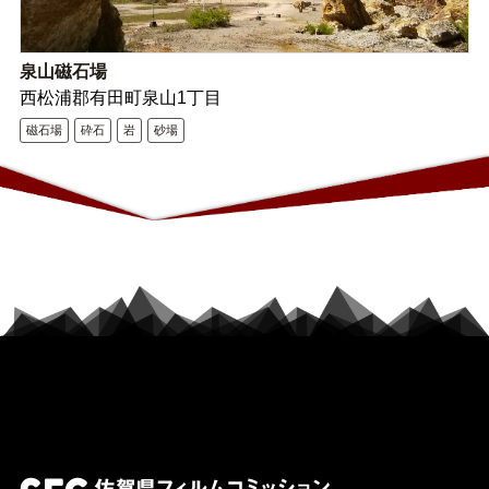
泉山磁石場
西松浦郡有田町泉山1丁目
磁石場
砕石
岩
砂場