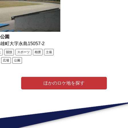
動公園
雄町大字永島15057-2
上
競技
スポーツ
相撲
土俵
広場
公園
ほかのロケ地を探す