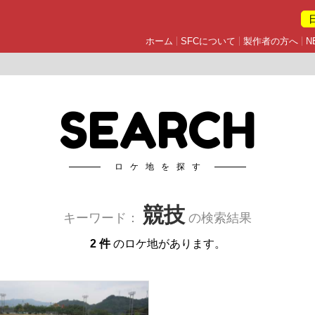
ホーム
SFCについて
製作者の方へ
N
SEARCH
ロケ地を探す
競技
キーワード：
の検索結果
2 件
のロケ地があります。