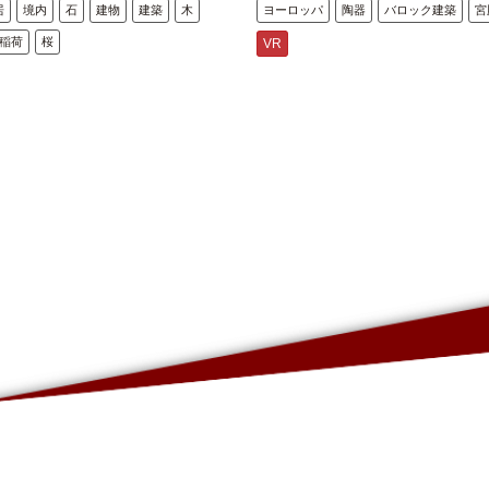
居
境内
石
建物
建築
木
ヨーロッパ
陶器
バロック建築
宮
稲荷
桜
VR