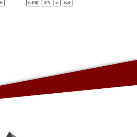
殿
磁石場
砕石
岩
砂場