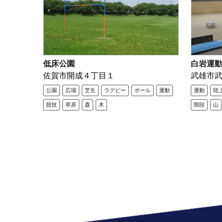
低床公園
白岩運
佐賀市開成４丁目１
武雄市武
公園
広場
芝生
ラグビー
ポール
運動
運動
陸
競技
草原
森
木
階段
山