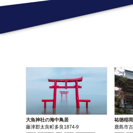
大魚神社の海中鳥居
祐徳稲
藤津郡太良町多良1874-9
鹿島市