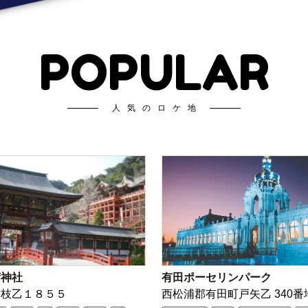
POPULAR
人気のロケ地
荷神社
有田ポーセリンパーク
古枝乙１８５５
西松浦郡有田町戸矢乙 340番