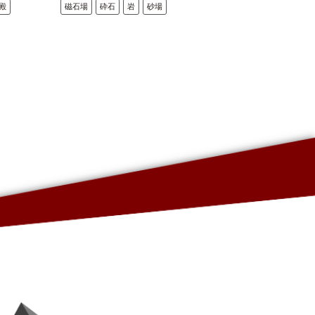
殿
磁石場
砕石
岩
砂場