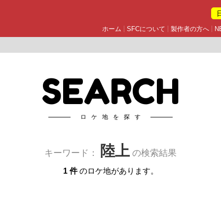
ホーム
SFCについて
製作者の方へ
N
SEARCH
ロケ地を探す
陸上
キーワード：
の検索結果
1 件
のロケ地があります。