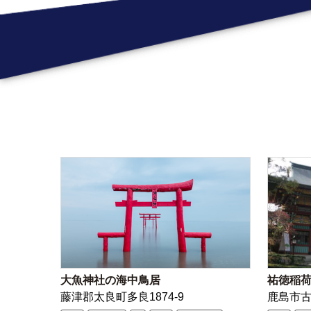
大魚神社の海中鳥居
祐徳稲
藤津郡太良町多良1874-9
鹿島市