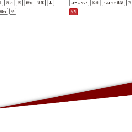
居
境内
石
建物
建築
木
ヨーロッパ
陶器
バロック建築
宮
稲荷
桜
VR