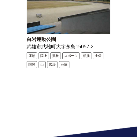
白岩運動公園
武雄市武雄町大字永島15057-2
運動
陸上
競技
スポーツ
相撲
土俵
階段
山
広場
公園