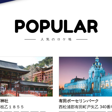
POPULAR
人気のロケ地
荷神社
有田ポーセリンパーク
古枝乙１８５５
西松浦郡有田町戸矢乙 340番