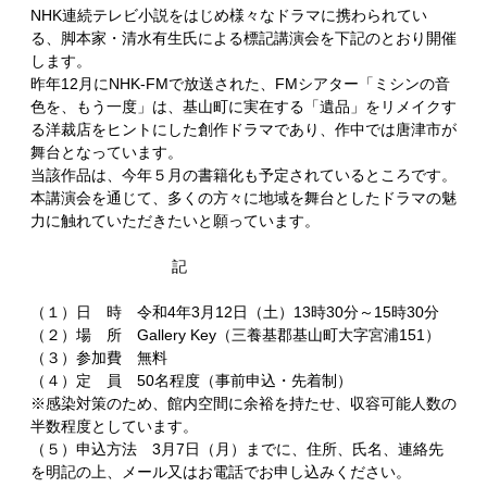
NHK連続テレビ小説をはじめ様々なドラマに携わられてい
る、脚本家・清水有生氏による標記講演会を下記のとおり開催
します。
昨年12月にNHK-FMで放送された、FMシアター「ミシンの音
色を、もう一度」は、基山町に実在する「遺品」をリメイクす
る洋裁店をヒントにした創作ドラマであり、作中では唐津市が
舞台となっています。
当該作品は、今年５月の書籍化も予定されているところです。
本講演会を通じて、多くの方々に地域を舞台としたドラマの魅
力に触れていただきたいと願っています。
記
（１）日 時 令和4年3月12日（土）13時30分～15時30分
（２）場 所 Gallery Key（三養基郡基山町大字宮浦151）
（３）参加費 無料
（４）定 員 50名程度（事前申込・先着制）
※感染対策のため、館内空間に余裕を持たせ、収容可能人数の
半数程度としています。
（５）申込方法 3月7日（月）までに、住所、氏名、連絡先
を明記の上、メール又はお電話でお申し込みください。