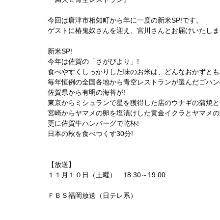
今回は唐津市相知町から年に一度の新米SP!です。
ゲストに椿鬼奴さんを迎え、宮川さんとお届けいたしま
新米SP!
今年は佐賀の「さがびより」!
食べやすくしっかりした味のお米は、どんなおかずとも
毎年恒例の全国各地から青空レストランが選んだゴハン
佐賀県から有明の海苔が!
東京からミシュランで星を獲得した店のウナギの蒲焼と
宮崎からヤマメの卵を塩漬けした黄金イクラとヤマメの
更に佐賀牛ハンバーグで乾杯!
日本の秋を食べつくす30分!
【放送】
１１月１０日（土曜） 18:30～19:00
ＦＢＳ福岡放送（日テレ系）