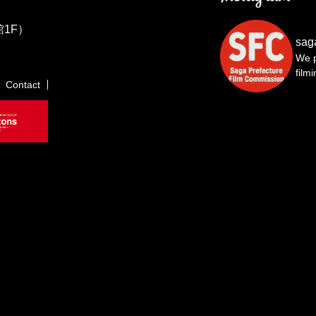
1F）
sag
We p
film
Contact