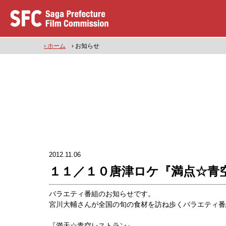
› ホーム
› お知らせ
2012.11.06
１１／１０唐津ロケ『満点☆青
バラエティ番組のお知らせです。
宮川大輔さんが全国の旬の食材を訪ね歩くバラエティ番
『満天☆青空レストラン』