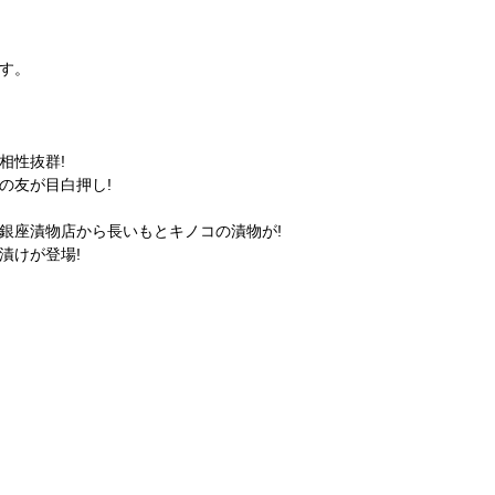
す。
相性抜群!
の友が目白押し!
銀座漬物店から長いもとキノコの漬物が!
漬けが登場!