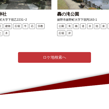
神社
轟の滝公園
大字下宿乙2231−2
嬉野市嬉野町大字下宿丙163-1
居
建物
広場
牛
石
宗教
公園
滝
橋
道
水
池
泉
犬
木
広場
岸
ロケ地検索へ