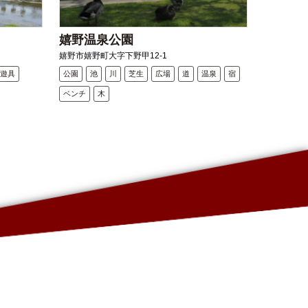
嬉野温泉公園
嬉野市嬉野町大字下野甲12-1
遊具
公園
池
川
芝生
広場
道
温泉
宿
ベンチ
木