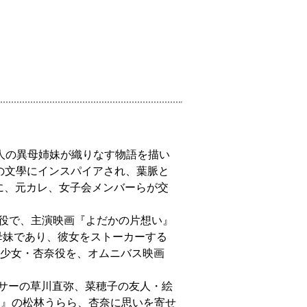
人の異母姉妹が織りなす物語を描い
の文學にインスパイアされ、葉脈と
に、元カレ、女子会メンバーらが交
役で、主演映画『よだかの片想い』
母妹であり、彼女をストーカーする
す少女・杏奈役を、オムニバス映画
AP&ダンサーの草川直弥、菜穂子の友人・絵
曲』の松林うらら、杏奈に思いを寄せ