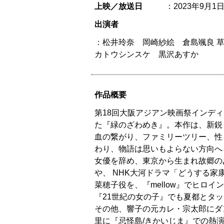
上映／放送日
：2023年9月1
出演者
：松井玲奈 岡崎紗絵 倉島颯良 草川直弥(ON
カトウシンスケ 黒沢あすか
作品概要
第18回大阪アジアン映画祭インデ
た『緑のざわめき』。本作は、新鋭
血の繋がり、ファミリーツリー、性
わり、物語は思いもよらない方向へ
女優を辞め、東京から生まれ故郷の
や、 NHK大河ドラマ「どうする
菜穂子役を、『mellow』でヒ
『21世紀の女の子』でも夏都とタ
その他、響子の元カレ・宗太郎にダンス＆ボー
里に『忌怪島/きかいじま』での熱