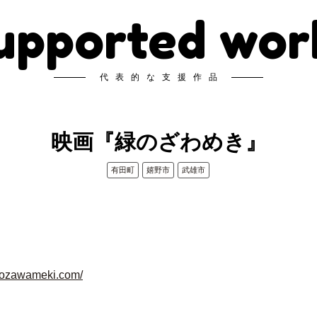
upported wor
代表的な支援作品
映画『緑のざわめき』
有田町
嬉野市
武雄市
inozawameki.com/