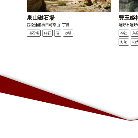
泉山磁石場
豊玉姫
西松浦郡有田町泉山1丁目
嬉野市嬉野町
磁石場
砕石
岩
砂場
神社
鳥
灯篭
狛