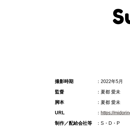
S
撮影時期
：2022年5月
監督
：夏都 愛未
脚本
：夏都 愛未
URL
：
https://midor
制作／配給会社等
：S・D・P