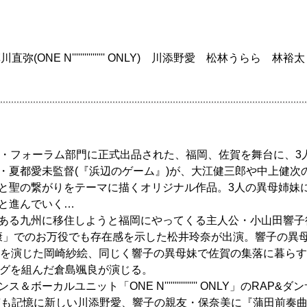
日
E N'''''''''''''''' ONLY) 川添野愛 松林うらら 林裕太
ィ・フォーラム部門に正式出品された、福岡、佐賀を舞台に、3
・夏都愛未監督(『浜辺のゲーム』)が、大江健三郎や中上健次
と聖の繋がりをテーマに描くオリジナル作品。3人の異母姉妹
と進んでいく…
ある九州に移住しようと福岡にやってくる主人公・小山田響子
家康」でのお万役でも存在感を示した松井玲奈が出演。響子の異
ロインを演じた岡崎紗絵、同じく響子の異母妹で佐賀の集落に暮ら
ッグを組んだ倉島颯良が演じる。
カルユニット「ONE N'''''''''''''''' ONLY」のR
演も記憶に新しい川添野愛、響子の親友・保奈美に『蒲田前奏