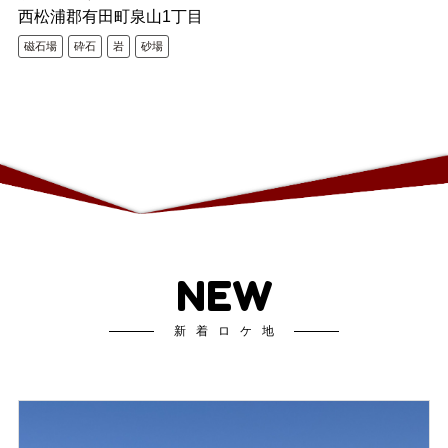
西松浦郡有田町泉山1丁目
磁石場
砕石
岩
砂場
NEW
新着ロケ地