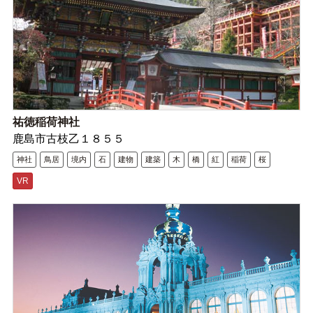
祐徳稲荷神社
鹿島市古枝乙１８５５
神社
鳥居
境内
石
建物
建築
木
橋
紅
稲荷
桜
VR