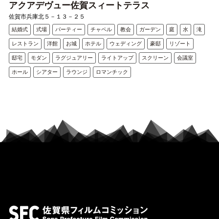
アクアデヴュー佐賀スィートテラス
佐賀市兵庫北５－１３－２５
結婚式
式場
パーティー
チャペル
教会
ガーデン
庭
水
滝
レストラン
洋館
お城
ホテル
ウェディング
豪邸
リゾート
邸宅
モダン
ラグジュアリー
ライトアップ
スクリーン
会議室
ホール
シアター
ラウンジ
ロマンチック