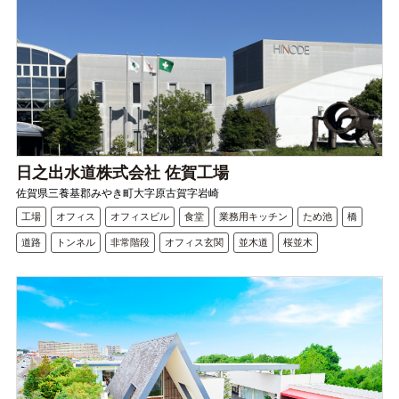
日之出水道株式会社 佐賀工場
佐賀県三養基郡みやき町大字原古賀字岩崎
工場
オフィス
オフィスビル
食堂
業務用キッチン
ため池
橋
道路
トンネル
非常階段
オフィス玄関
並木道
桜並木