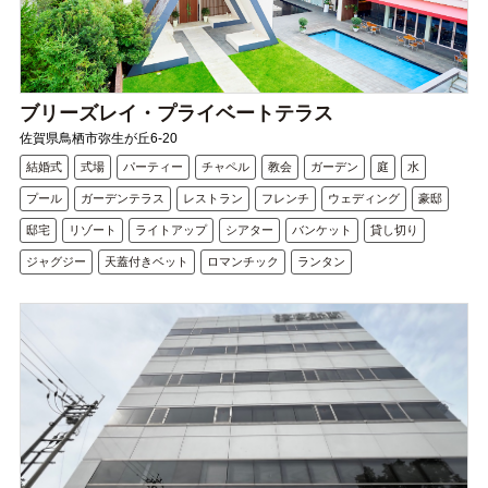
ブリーズレイ・プライベートテラス
佐賀県鳥栖市弥生が丘6-20
結婚式
式場
パーティー
チャペル
教会
ガーデン
庭
水
プール
ガーデンテラス
レストラン
フレンチ
ウェディング
豪邸
邸宅
リゾート
ライトアップ
シアター
バンケット
貸し切り
ジャグジー
天蓋付きベット
ロマンチック
ランタン