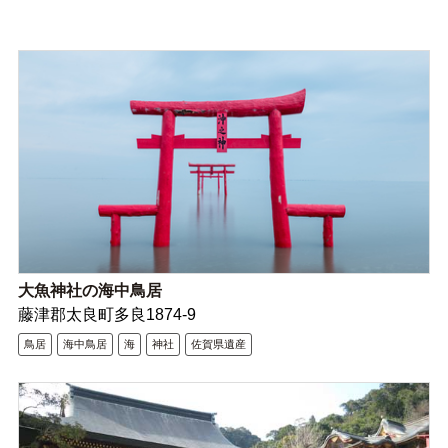
大魚神社の海中鳥居
藤津郡太良町多良1874-9
鳥居
海中鳥居
海
神社
佐賀県遺産