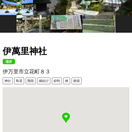
伊萬里神社
場所
伊万里市立花町８３
神社
鳥居
階段
縁結び
砂利
林
静寂