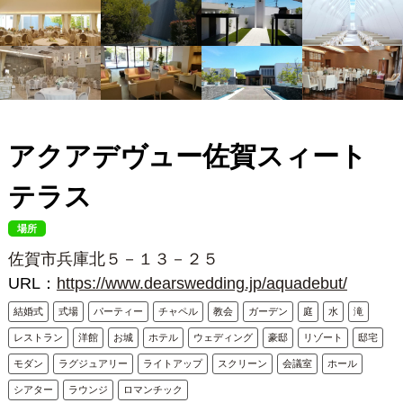
アクアデヴュー佐賀スィート
テラス
場所
佐賀市兵庫北５－１３－２５
URL：
https://www.dearswedding.jp/aquadebut/
結婚式
式場
パーティー
チャペル
教会
ガーデン
庭
水
滝
レストラン
洋館
お城
ホテル
ウェディング
豪邸
リゾート
邸宅
モダン
ラグジュアリー
ライトアップ
スクリーン
会議室
ホール
シアター
ラウンジ
ロマンチック