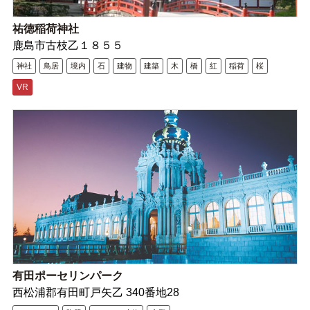
祐徳稲荷神社
鹿島市古枝乙１８５５
神社
鳥居
境内
石
建物
建築
木
橋
紅
稲荷
桜
VR
有田ポーセリンパーク
西松浦郡有田町戸矢乙 340番地28