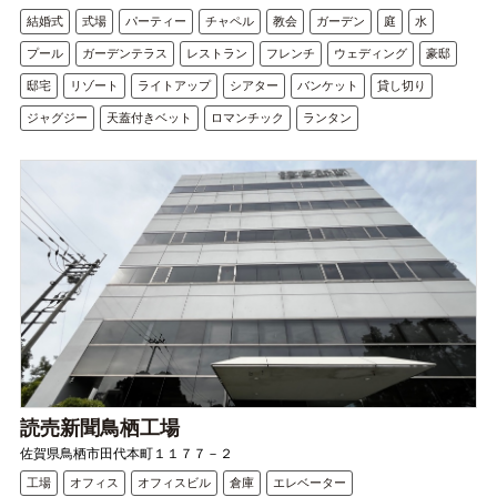
結婚式
式場
パーティー
チャペル
教会
ガーデン
庭
水
プール
ガーデンテラス
レストラン
フレンチ
ウェディング
豪邸
邸宅
リゾート
ライトアップ
シアター
バンケット
貸し切り
ジャグジー
天蓋付きベット
ロマンチック
ランタン
読売新聞鳥栖工場
佐賀県鳥栖市田代本町１１７７－２
工場
オフィス
オフィスビル
倉庫
エレベーター