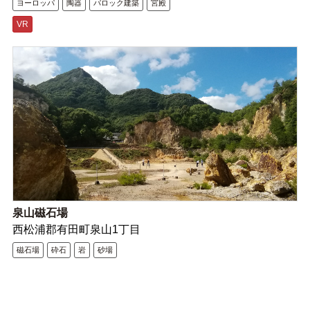
ヨーロッパ
陶器
バロック建築
宮殿
VR
泉山磁石場
西松浦郡有田町泉山1丁目
磁石場
砕石
岩
砂場