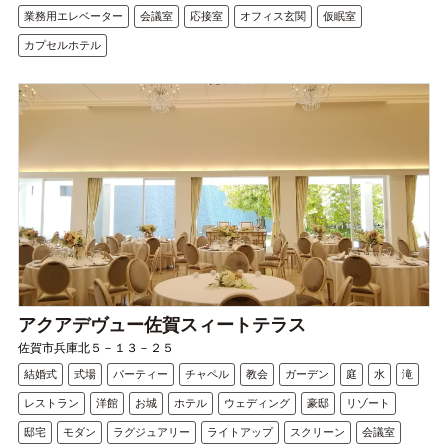
業務用エレベーター
会議室
応接室
オフィス玄関
仮眠室
カプセルホテル
アクアデヴュー佐賀スィートテラス
佐賀市兵庫北５－１３－２５
結婚式
式場
パーティー
チャペル
教会
ガーデン
庭
水
滝
レストラン
洋館
お城
ホテル
ウェディング
豪邸
リゾート
邸宅
モダン
ラグジュアリー
ライトアップ
スクリーン
会議室