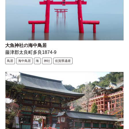
大魚神社の海中鳥居
藤津郡太良町多良1874-9
鳥居
海中鳥居
海
神社
佐賀県遺産