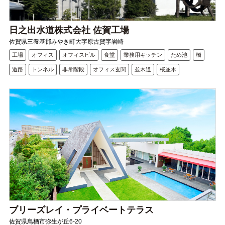
日之出水道株式会社 佐賀工場
佐賀県三養基郡みやき町大字原古賀字岩崎
工場
オフィス
オフィスビル
食堂
業務用キッチン
ため池
橋
道路
トンネル
非常階段
オフィス玄関
並木道
桜並木
ブリーズレイ・プライベートテラス
佐賀県鳥栖市弥生が丘6-20