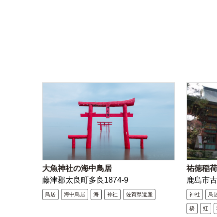
大魚神社の海中鳥居
祐徳稲
藤津郡太良町多良1874-9
鹿島市
鳥居
海中鳥居
海
神社
佐賀県遺産
神社
鳥
橋
紅