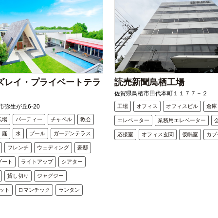
ズレイ・プライベートテラ
読売新聞鳥栖工場
佐賀県鳥栖市田代本町１１７７－２
弥生が丘6-20
工場
オフィス
オフィスビル
倉庫
式場
パーティー
チャペル
教会
エレベーター
業務用エレベーター
庭
水
プール
ガーデンテラス
応接室
オフィス玄関
仮眠室
カプ
フレンチ
ウェディング
豪邸
ゾート
ライトアップ
シアター
貸し切り
ジャグジー
ット
ロマンチック
ランタン