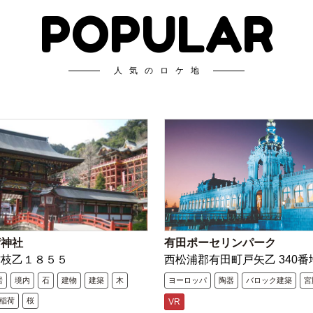
POPULAR
人気のロケ地
荷神社
有田ポーセリンパーク
古枝乙１８５５
西松浦郡有田町戸矢乙 340番
居
境内
石
建物
建築
木
ヨーロッパ
陶器
バロック建築
宮
稲荷
桜
VR