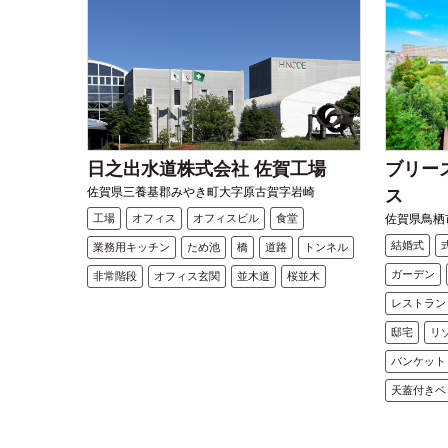
日之出水道株式会社 佐賀工場
ブリー
佐賀県三養基郡みやき町大字原古賀字岩崎
ス
工場
オフィス
オフィスビル
食堂
佐賀県鳥栖市
結婚式
業務用キッチン
ため池
橋
道路
トンネル
ガーデン
非常階段
オフィス玄関
並木道
桜並木
レストラン
邸宅
リ
バンケット
天蓋付きベ