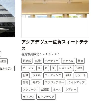
アクアデヴュー佐賀スィートテラ
ス
佐賀市兵庫北５－１３－２５
結婚式
式場
パーティー
チャペル
教会
会議室
ガーデン
庭
水
滝
レストラン
洋館
セルホテル
お城
ホテル
ウェディング
豪邸
リゾート
邸宅
モダン
ラグジュアリー
ライトアップ
スクリーン
会議室
ホール
シアター
ラウンジ
ロマンチック