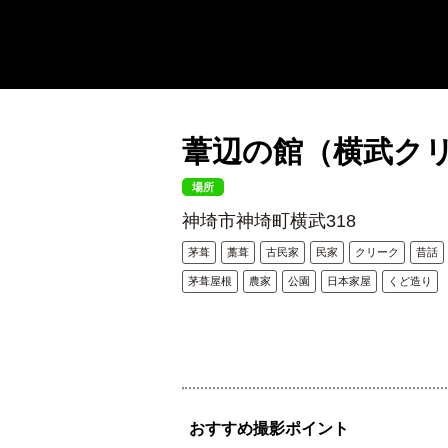
葦辺の館（横武ク
場所
神埼市神埼町横武318
茅葺
藁葺
古民家
民家
クリーク
昔話
茅葺屋根
農家
公園
日本家屋
くど造り
おすすめ撮影ポイント