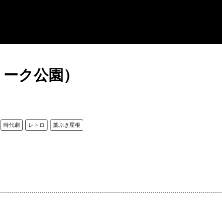
リーク公園）
時代劇
レトロ
藁ぶき屋根