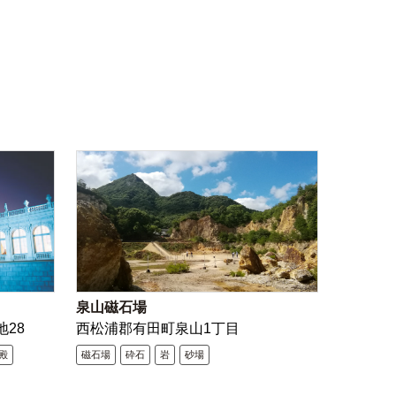
泉山磁石場
地28
西松浦郡有田町泉山1丁目
殿
磁石場
砕石
岩
砂場