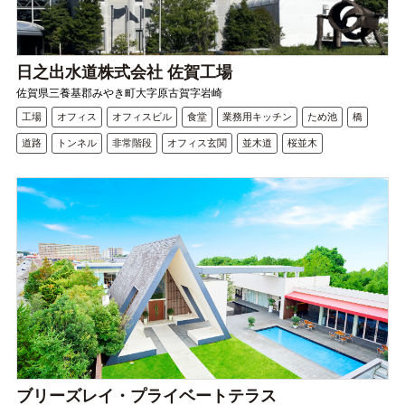
日之出水道株式会社 佐賀工場
佐賀県三養基郡みやき町大字原古賀字岩崎
工場
オフィス
オフィスビル
食堂
業務用キッチン
ため池
橋
道路
トンネル
非常階段
オフィス玄関
並木道
桜並木
ブリーズレイ・プライベートテラス