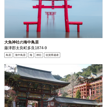
大魚神社の海中鳥居
藤津郡太良町多良1874-9
鳥居
海中鳥居
海
神社
佐賀県遺産