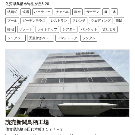
佐賀県鳥栖市弥生が丘6-20
結婚式
式場
パーティー
チャペル
教会
ガーデン
庭
水
プール
ガーデンテラス
レストラン
フレンチ
ウェディング
豪邸
邸宅
リゾート
ライトアップ
シアター
バンケット
貸し切り
ジャグジー
天蓋付きベット
ロマンチック
ランタン
読売新聞鳥栖工場
佐賀県鳥栖市田代本町１１７７－２