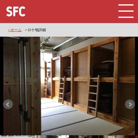
› ホーム
› ロケ地詳細