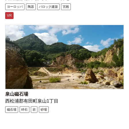
ヨーロッパ
陶器
バロック建築
宮殿
VR
泉山磁石場
西松浦郡有田町泉山1丁目
磁石場
砕石
岩
砂場