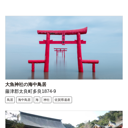
大魚神社の海中鳥居
藤津郡太良町多良1874-9
鳥居
海中鳥居
海
神社
佐賀県遺産