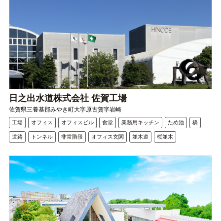
日之出水道株式会社 佐賀工場
佐賀県三養基郡みやき町大字原古賀字岩崎
工場
オフィス
オフィスビル
食堂
業務用キッチン
ため池
橋
道路
トンネル
非常階段
オフィス玄関
並木道
桜並木