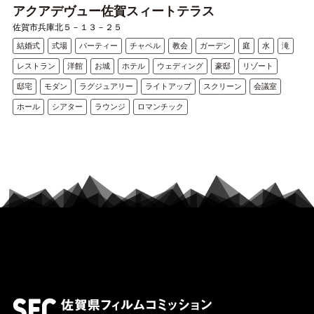
アクアデヴュー佐賀スィートテラス
佐賀市兵庫北５－１３－２５
結婚式
式場
パーティー
チャペル
教会
ガーデン
庭
水
滝
レストラン
洋館
お城
ホテル
ウェディング
豪邸
リゾート
邸宅
モダン
ラグジュアリー
ライトアップ
スクリーン
会議室
ホール
シアター
ラウンジ
ロマンチック