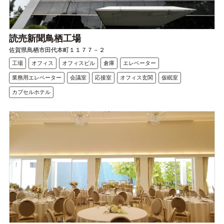
読売新聞鳥栖工場
佐賀県鳥栖市田代本町１１７７－２
工場
オフィス
オフィスビル
倉庫
エレベーター
業務用エレベーター
会議室
応接室
オフィス玄関
仮眠室
カプセルホテル