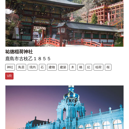
祐徳稲荷神社
鹿島市古枝乙１８５５
神社
鳥居
境内
石
建物
建築
木
橋
紅
稲荷
桜
VR