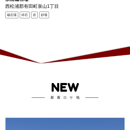
西松浦郡有田町泉山1丁目
磁石場
砕石
岩
砂場
NEW
新着ロケ地