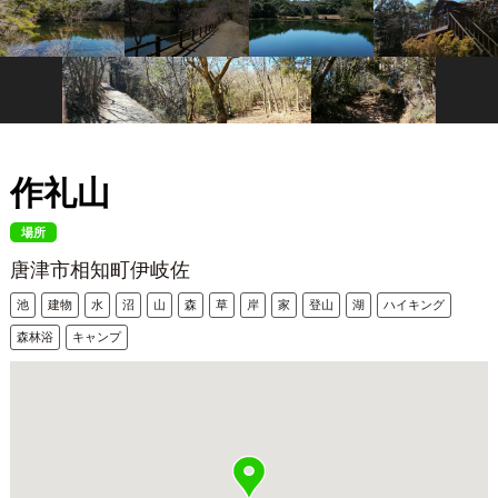
作礼山
場所
唐津市相知町伊岐佐
池
建物
水
沼
山
森
草
岸
家
登山
湖
ハイキング
森林浴
キャンプ