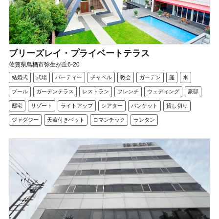
ブリーズレイ・プライベートテラス
佐賀県鳥栖市弥生が丘6-20
結婚式
式場
パーティー
チャペル
教会
ガーデン
庭
水
プール
ガーデンテラス
レストラン
フレンチ
ウェディング
豪邸
邸宅
リゾート
ライトアップ
シアター
バンケット
貸し切り
ジャグジー
天蓋付きベット
ロマンチック
ランタン