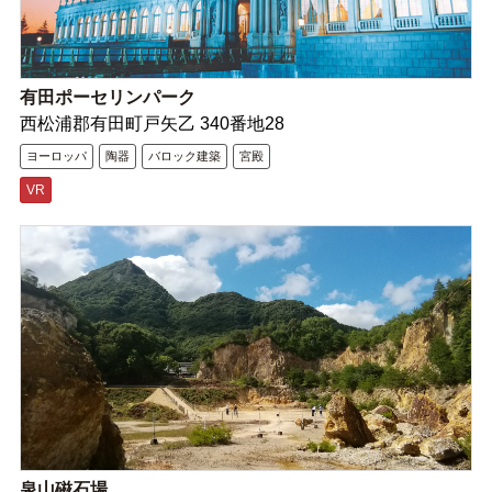
有田ポーセリンパーク
西松浦郡有田町戸矢乙 340番地28
ヨーロッパ
陶器
バロック建築
宮殿
VR
泉山磁石場