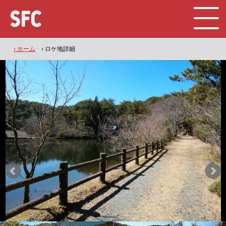
› ホーム
› ロケ地詳細