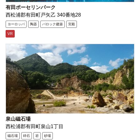
有田ポーセリンパーク
西松浦郡有田町戸矢乙 340番地28
ヨーロッパ
陶器
バロック建築
宮殿
VR
泉山磁石場
西松浦郡有田町泉山1丁目
磁石場
砕石
岩
砂場