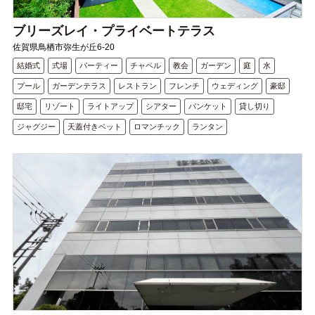
ブリーズレイ・プライベートテラス
佐賀県鳥栖市弥生が丘6-20
結婚式
式場
パーティー
チャペル
教会
ガーデン
庭
水
プール
ガーデンテラス
レストラン
フレンチ
ウェディング
豪邸
邸宅
リゾート
ライトアップ
シアター
バンケット
貸し切り
ジャグジー
天蓋付きベット
ロマンチック
ランタン