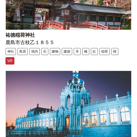
祐徳稲荷神社
鹿島市古枝乙１８５５
神社
鳥居
境内
石
建物
建築
木
橋
紅
稲荷
桜
VR