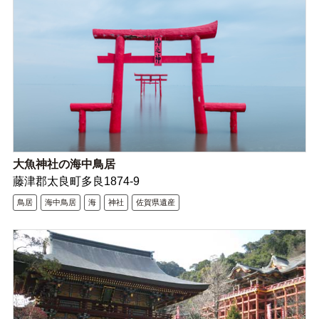
大魚神社の海中鳥居
藤津郡太良町多良1874-9
鳥居
海中鳥居
海
神社
佐賀県遺産