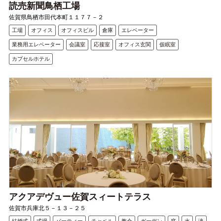
読売新聞鳥栖工場
佐賀県鳥栖市田代本町１１７７－２
工場
オフィス
オフィスビル
倉庫
エレベーター
業務用エレベーター
会議室
応接室
オフィス玄関
仮眠室
カプセルホテル
アクアデヴュー佐賀スィートテラス
佐賀市兵庫北５－１３－２５
結婚式
式場
パーティー
チャペル
教会
ガーデン
庭
水
滝