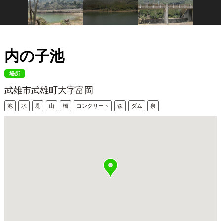
内の子池
場所
武雄市武雄町大字富岡
池
水
堤
山
橋
コンクリート
森
ダム
泉