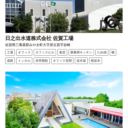
日之出水道株式会社 佐賀工場
佐賀県三養基郡みやき町大字原古賀字岩崎
工場
オフィス
オフィスビル
食堂
業務用キッチン
ため池
橋
道路
トンネル
非常階段
オフィス玄関
並木道
桜並木