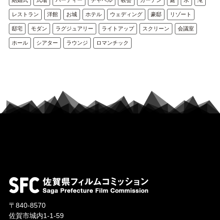
レストラン
洋館
お城
ホテル
ウェディング
豪邸
リゾート
邸宅
モダン
ラグジュアリー
ライトアップ
スクリーン
会議室
ホール
シアター
ラウンジ
ロマンチック
〒840-8570
佐賀市城内1-1-59