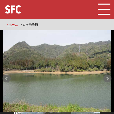
› ホーム
› ロケ地詳細