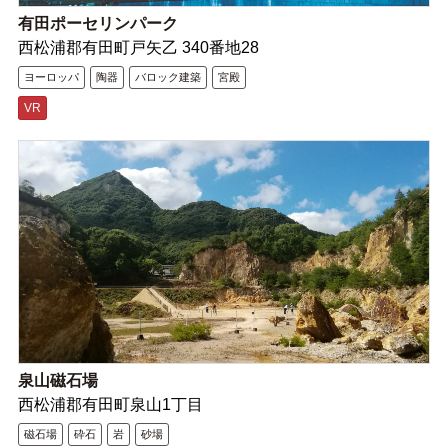
有田ポーセリンパーク
西松浦郡有田町戸矢乙 340番地28
ヨーロッパ
陶器
バロック建築
宮殿
VR
泉山磁石場
西松浦郡有田町泉山1丁目
磁石場
砕石
岩
砂場