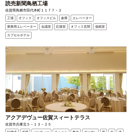
読売新聞鳥栖工場
佐賀県鳥栖市田代本町１１７７－２
工場
オフィス
オフィスビル
倉庫
エレベーター
業務用エレベーター
会議室
応接室
オフィス玄関
仮眠室
カプセルホテル
アクアデヴュー佐賀スィートテラス
佐賀市兵庫北５－１３－２５
結婚式
式場
パーティー
チャペル
教会
ガーデン
庭
水
滝