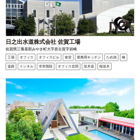
日之出水道株式会社 佐賀工場
佐賀県三養基郡みやき町大字原古賀字岩崎
工場
オフィス
オフィスビル
食堂
業務用キッチン
ため池
橋
道路
トンネル
非常階段
オフィス玄関
並木道
桜並木