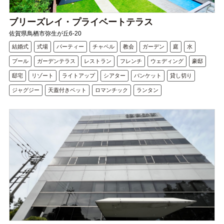
ブリーズレイ・プライベートテラス
佐賀県鳥栖市弥生が丘6-20
結婚式
式場
パーティー
チャペル
教会
ガーデン
庭
水
プール
ガーデンテラス
レストラン
フレンチ
ウェディング
豪邸
邸宅
リゾート
ライトアップ
シアター
バンケット
貸し切り
ジャグジー
天蓋付きベット
ロマンチック
ランタン