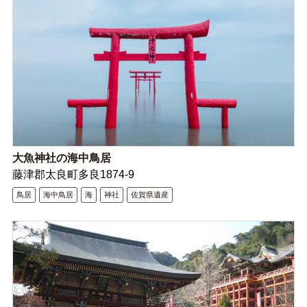
大魚神社の海中鳥居
藤津郡太良町多良1874-9
鳥居
海中鳥居
海
神社
佐賀県遺産