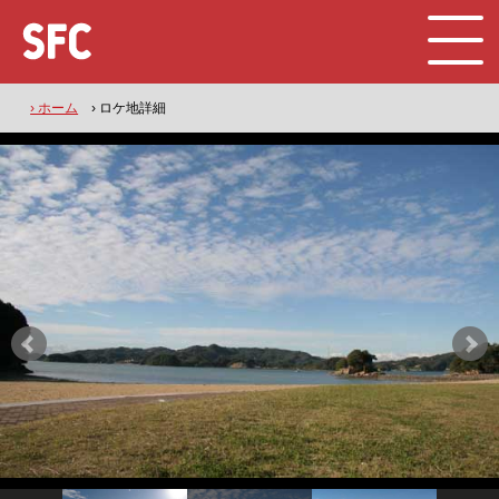
› ホーム
› ロケ地詳細