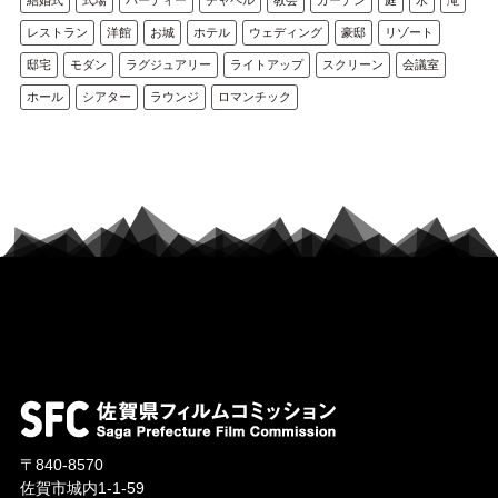
レストラン
洋館
お城
ホテル
ウェディング
豪邸
リゾート
邸宅
モダン
ラグジュアリー
ライトアップ
スクリーン
会議室
ホール
シアター
ラウンジ
ロマンチック
〒840-8570
佐賀市城内1-1-59