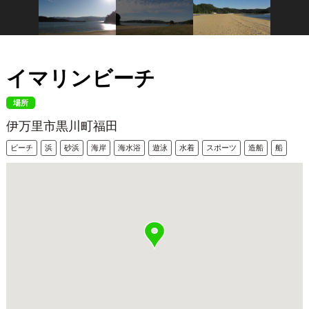
イマリンビーチ
場所
伊万里市黒川町福田
ビーチ
浜
砂浜
海岸
海水浴
遊泳
水着
スポーツ
造船
船