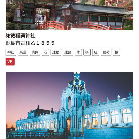
祐徳稲荷神社
鹿島市古枝乙１８５５
神社
鳥居
境内
石
建物
建築
木
橋
紅
稲荷
桜
VR