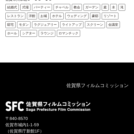
結婚式
式場
パーティー
チャペル
教会
ガーデン
庭
水
滝
レストラン
洋館
お城
ホテル
ウェディング
豪邸
リゾート
邸宅
モダン
ラグジュアリー
ライトアップ
スクリーン
会議室
ホール
シアター
ラウンジ
ロマンチック
佐賀県フィルムコミッション
〒840-8570
佐賀市城内1-1-59
（佐賀県庁新館1F）