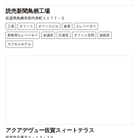
読売新聞鳥栖工場
佐賀県鳥栖市田代本町１１７７－２
工場
オフィス
オフィスビル
倉庫
エレベーター
業務用エレベーター
会議室
応接室
オフィス玄関
仮眠室
カプセルホテル
アクアデヴュー佐賀スィートテラス
佐賀市兵庫北５－１３－２５