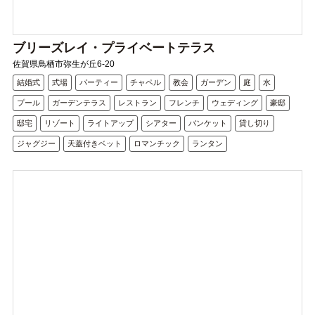
ブリーズレイ・プライベートテラス
佐賀県鳥栖市弥生が丘6-20
結婚式
式場
パーティー
チャペル
教会
ガーデン
庭
水
プール
ガーデンテラス
レストラン
フレンチ
ウェディング
豪邸
邸宅
リゾート
ライトアップ
シアター
バンケット
貸し切り
ジャグジー
天蓋付きベット
ロマンチック
ランタン