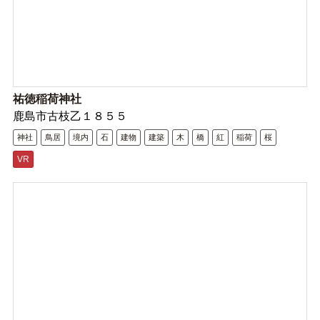
祐徳稲荷神社
鹿島市古枝乙１８５５
神社
鳥居
境内
石
建物
建築
木
橋
紅
稲荷
桜
VR