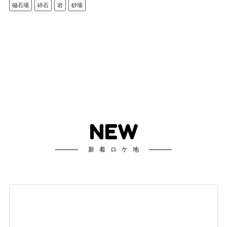
磁石場
砕石
岩
砂場
NEW
新着ロケ地