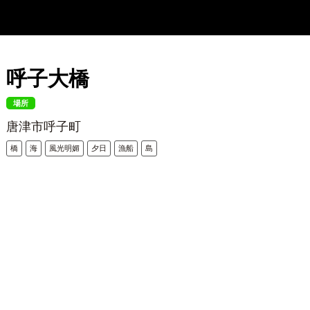
呼子大橋
場所
唐津市呼子町
橋
海
風光明媚
夕日
漁船
島