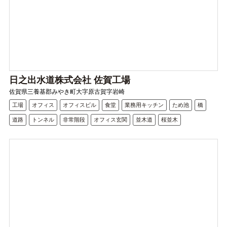
日之出水道株式会社 佐賀工場
佐賀県三養基郡みやき町大字原古賀字岩崎
工場
オフィス
オフィスビル
食堂
業務用キッチン
ため池
橋
道路
トンネル
非常階段
オフィス玄関
並木道
桜並木