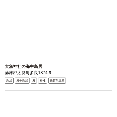
大魚神社の海中鳥居
藤津郡太良町多良1874-9
鳥居
海中鳥居
海
神社
佐賀県遺産