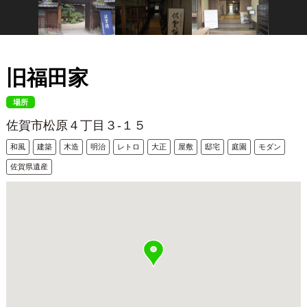
旧福田家
場所
佐賀市松原４丁目３-１５
和風
建築
木造
明治
レトロ
大正
屋敷
邸宅
庭園
モダン
佐賀県遺産