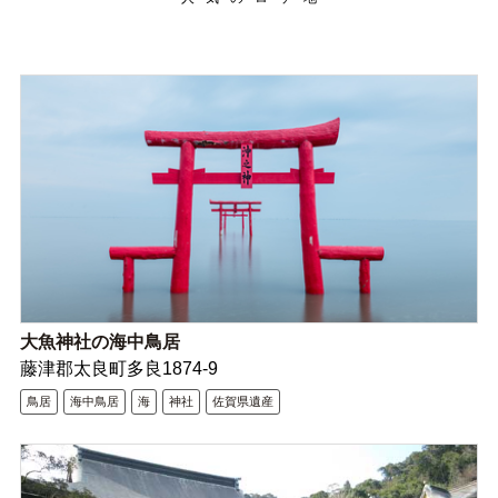
大魚神社の海中鳥居
藤津郡太良町多良1874-9
鳥居
海中鳥居
海
神社
佐賀県遺産