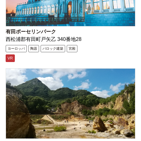
有田ポーセリンパーク
西松浦郡有田町戸矢乙 340番地28
ヨーロッパ
陶器
バロック建築
宮殿
VR