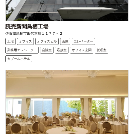
読売新聞鳥栖工場
佐賀県鳥栖市田代本町１１７７－２
工場
オフィス
オフィスビル
倉庫
エレベーター
業務用エレベーター
会議室
応接室
オフィス玄関
仮眠室
カプセルホテル