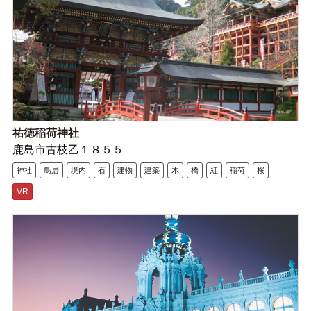
祐徳稲荷神社
鹿島市古枝乙１８５５
神社
鳥居
境内
石
建物
建築
木
橋
紅
稲荷
桜
VR