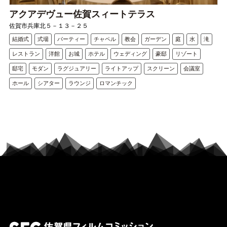
アクアデヴュー佐賀スィートテラス
佐賀市兵庫北５－１３－２５
結婚式
式場
パーティー
チャペル
教会
ガーデン
庭
水
滝
レストラン
洋館
お城
ホテル
ウェディング
豪邸
リゾート
邸宅
モダン
ラグジュアリー
ライトアップ
スクリーン
会議室
ホール
シアター
ラウンジ
ロマンチック