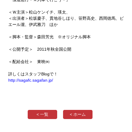
＜Ｗ主演＞松山ケンイチ、瑛太、
＜出演者＞松坂慶子、貫地谷しほり、笹野高史、西岡徳馬、ピ
エール瀧、伊武雅刀 ほか
＜脚本・監督＞森田芳光 ※オリジナル脚本
＜公開予定＞ 2011年秋全国公開
＜配給会社＞ 東映㈱
詳しくはスタッフBlogで！
http://sagafc.sagafan.jp/
< 一覧
< ホーム