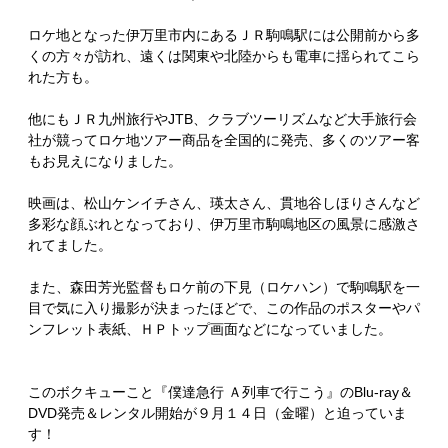
ロケ地となった伊万里市内にあるＪＲ駒鳴駅には公開前から多
くの方々が訪れ、遠くは関東や北陸からも電車に揺られてこら
れた方も。
他にもＪＲ九州旅行やJTB、クラブツーリズムなど大手旅行会
社が競ってロケ地ツアー商品を全国的に発売、多くのツアー客
もお見えになりました。
映画は、松山ケンイチさん、瑛太さん、貫地谷しほりさんなど
多彩な顔ぶれとなっており、伊万里市駒鳴地区の風景に感激さ
れてました。
また、森田芳光監督もロケ前の下見（ロケハン）で駒鳴駅を一
目で気に入り撮影が決まったほどで、この作品のポスターやパ
ンフレット表紙、ＨＰトップ画面などになっていました。
このボクキューこと『僕達急行 Ａ列車で行こう』のBlu-ray＆
DVD発売＆レンタル開始が９月１４日（金曜）と迫っていま
す！