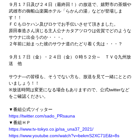
９月１７日及び２４日（最終回！）の放送で、嬉野市の茶畑や
武雄市の御船山楽園ホテル「らかんの湯」などが登場しま
す！！
ＦＣもロケハン及びロケでお手伝いさせて頂きました。
原田泰造さん演じる主人公ナカタアツロウは佐賀でどのような
サウナに出会うのか・・・。
２年前に始まった彼のサウナ道のたどり着く先は・・・？
９月１７日（金）・２４日（金）０時５２分～ ＴＶＱ九州放
送 他
サウナ―の皆様も、そうでない方も、放送を見て一緒にととの
いましょう！！
※放送時間は変更になる場合もありますので、公式twitterなど
をご確認ください。
▼番組公式ツイッター
https://twitter.com/sado_PRsauna
▼番組ＨＰ
https://www.tv-tokyo.co.jp/sa_una37_2021/
https://www.youtube.com/watch?v=bekmS2XC71E&t=8s