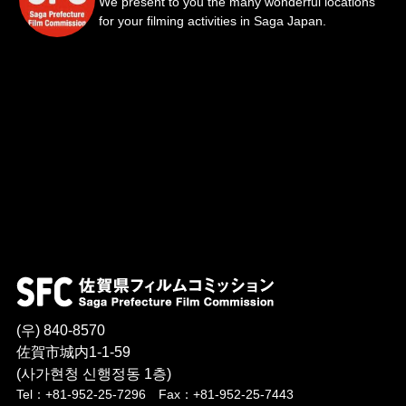
We present to you the many wonderful locations
for your filming activities in Saga Japan.
(우) 840-8570
佐賀市城内1-1-59
(사가현청 신행정동 1층)
Tel：+81-952-25-7296 Fax：+81-952-25-7443