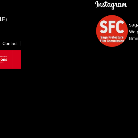
1F）
sag
We p
film
Contact